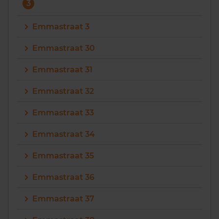
3
Emmastraat 3
Emmastraat 30
Emmastraat 31
Emmastraat 32
Emmastraat 33
Emmastraat 34
Emmastraat 35
Emmastraat 36
Emmastraat 37