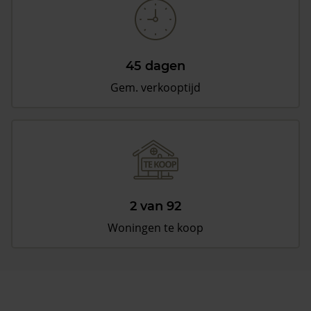
45 dagen
Gem. verkooptijd
2 van 92
Woningen te koop