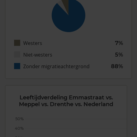
Westers
7%
Niet-westers
5%
Zonder migratieachtergrond
88%
Leeftijdverdeling Emmastraat vs.
Meppel vs. Drenthe vs. Nederland
50%
40%