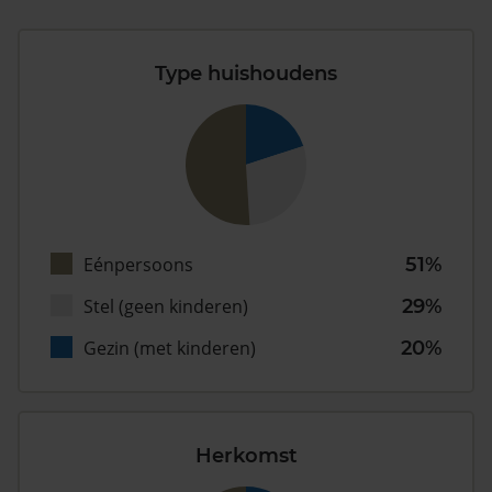
Type huishoudens
Eénpersoons
51%
Stel (geen kinderen)
29%
Gezin (met kinderen)
20%
Herkomst