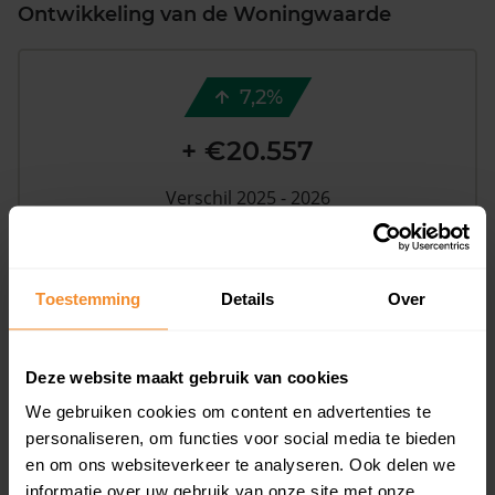
Ontwikkeling van de Woningwaarde
7,2%
+ €20.557
Verschil 2025 - 2026
€ 300.000
Toestemming
Details
Over
Woningwaarde
€ 200.000
Deze website maakt gebruik van cookies
We gebruiken cookies om content en advertenties te
€ 100.000
personaliseren, om functies voor social media te bieden
en om ons websiteverkeer te analyseren. Ook delen we
€ 0
informatie over uw gebruik van onze site met onze