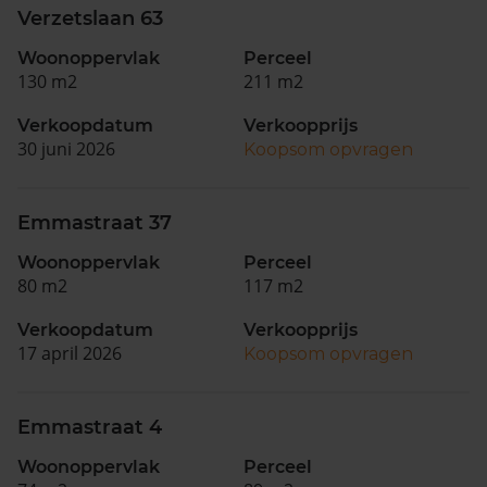
Verzetslaan 63
Woonoppervlak
Perceel
130 m2
211 m2
Verkoopdatum
Verkoopprijs
30 juni 2026
Koopsom opvragen
Emmastraat 37
Woonoppervlak
Perceel
80 m2
117 m2
Verkoopdatum
Verkoopprijs
17 april 2026
Koopsom opvragen
Emmastraat 4
Woonoppervlak
Perceel