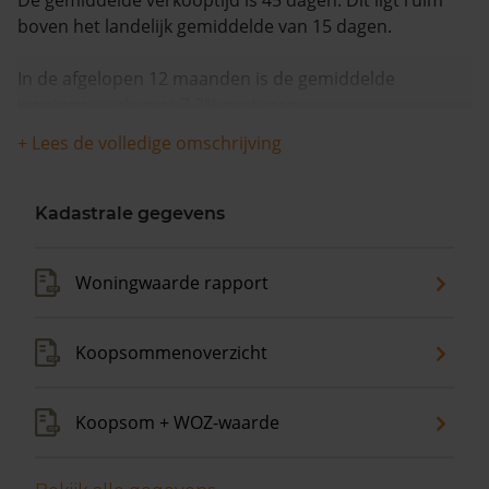
De gemiddelde verkooptijd is 45 dagen. Dit ligt ruim
boven het landelijk gemiddelde van 15 dagen.
In de afgelopen 12 maanden is de gemiddelde
woningwaarde met 7,2% gestegen.
+ Lees de volledige omschrijving
Kadastrale gegevens
Woningwaarde rapport
Koopsommenoverzicht
Koopsom + WOZ-waarde