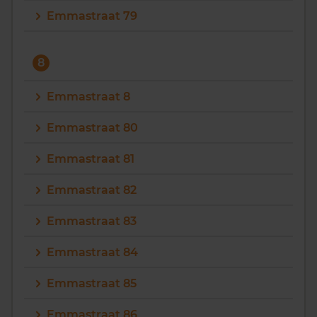
Emmastraat 79
8
Emmastraat 8
Emmastraat 80
Emmastraat 81
Emmastraat 82
Emmastraat 83
Emmastraat 84
Emmastraat 85
Emmastraat 86