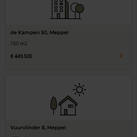
de Kampen 50, Meppel
150 m2
€ 449.500
Vuurvlinder 8, Meppel