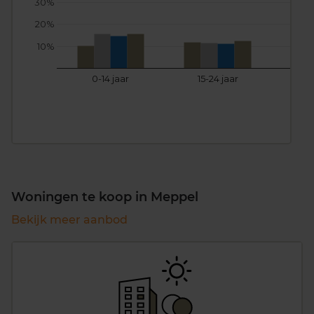
30%
20%
10%
0-14 jaar
15-24 jaar
25
Woningen te koop in Meppel
Bekijk meer aanbod