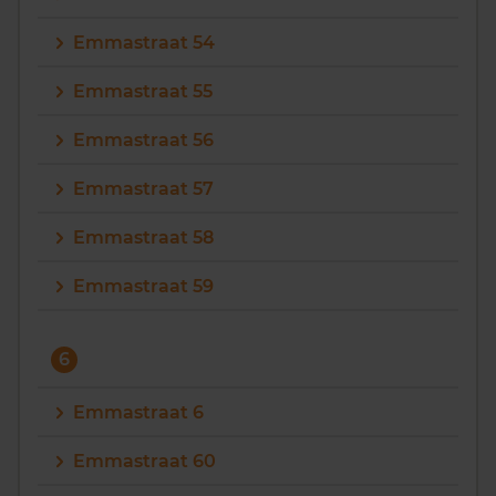
Emmastraat 54
Emmastraat 55
Emmastraat 56
Emmastraat 57
Emmastraat 58
Emmastraat 59
6
Emmastraat 6
Emmastraat 60