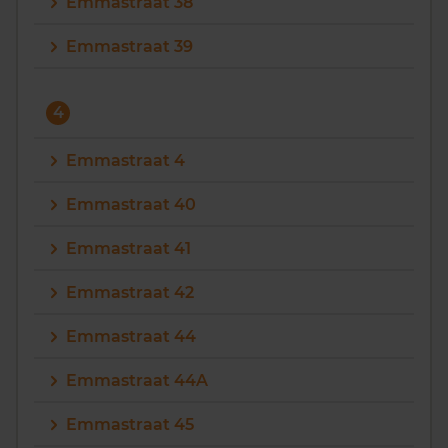
Emmastraat 38
Emmastraat 39
4
Emmastraat 4
Emmastraat 40
Emmastraat 41
Emmastraat 42
Emmastraat 44
Emmastraat 44A
Emmastraat 45