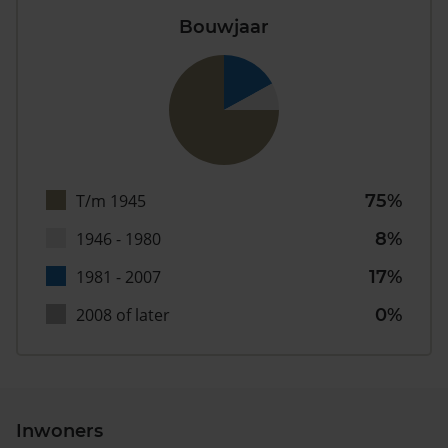
Bouwjaar
T/m 1945
75%
1946 - 1980
8%
1981 - 2007
17%
2008 of later
0%
Inwoners