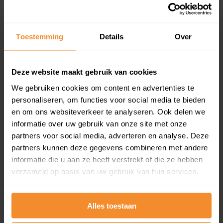
91%
9%
Koopwoningen
Huurwoningen
Toestemming
Details
Over
Appartementen
Deze website maakt gebruik van cookies
aandeel van totale woningen
We gebruiken cookies om content en advertenties te
personaliseren, om functies voor social media te bieden
en om ons websiteverkeer te analyseren. Ook delen we
informatie over uw gebruik van onze site met onze
94%
partners voor social media, adverteren en analyse. Deze
partners kunnen deze gegevens combineren met andere
informatie die u aan ze heeft verstrekt of die ze hebben
verzameld op basis van uw gebruik van hun services.
Bouwjaar
Alles toestaan