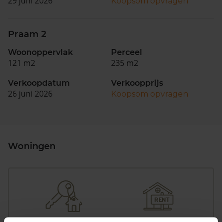
29 juni 2026
Koopsom opvragen
Praam 2
Woonoppervlak
Perceel
121 m2
235 m2
Verkoopdatum
Verkoopprijs
26 juni 2026
Koopsom opvragen
Woningen