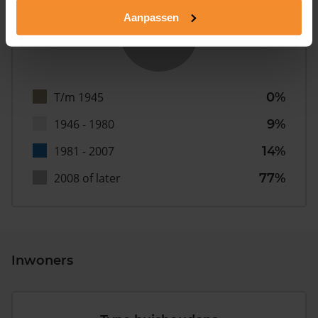
Aanpassen
T/m 1945
0%
1946 - 1980
9%
1981 - 2007
14%
2008 of later
77%
Inwoners