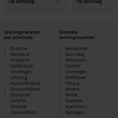
Op aanvraag
Op aanvraag
Woningmarkten
Grootste
per provincie
woningmarkten
Drenthe
Amsterdam
Flevoland
Den Haag
Friesland
Rotterdam
Gelderland
Utrecht
Groningen
Groningen
Limburg
Eindhoven
Noord-Brabant
Tilburg
Noord-Holland
Almere
Overijssel
Breda
Utrecht
Haarlem
Zeeland
Apeldoorn
Zuid-Holland
Nijmegen