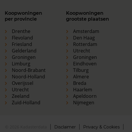
Koopwoningen
Koopwoningen
per provincie
grootste plaatsen
Drenthe
Amsterdam
Flevoland
Den Haag
Friesland
Rotterdam
Gelderland
Utrecht
Groningen
Groningen
Limburg
Eindhoven
Noord-Brabant
Tilburg
Noord-Holland
Almere
Overijssel
Breda
Utrecht
Haarlem
Zeeland
Apeldoorn
Zuid-Holland
Nijmegen
© 2026 Kadasterdata
Disclaimer
Privacy & Cookies