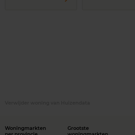
Verwijder woning van Huizendata
Woningmarkten
Grootste
per provincie
woningmarkten