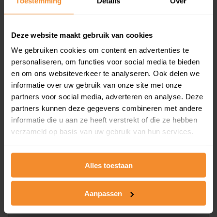
Toestemming
Details
Over
en koopdatum) binnen een postcodegebied. Dit
inclusief een jaar lang gratis updates van nieuwe
koopsommen.
Deze website maakt gebruik van cookies
We gebruiken cookies om content en advertenties te
personaliseren, om functies voor social media te bieden
en om ons websiteverkeer te analyseren. Ook delen we
Bekijk product
informatie over uw gebruik van onze site met onze
partners voor social media, adverteren en analyse. Deze
Direct leverbaar
partners kunnen deze gegevens combineren met andere
informatie die u aan ze heeft verstrekt of die ze hebben
verzameld op basis van uw gebruik van hun services.
Kadastrale kaart pakket
Alleen globale ligging perceel
Alles toestaan
Een uitgebreid overzicht van het perceel en
omliggende percelen met de kadastrale erfgrenzen,
Aanpassen
dit inclusief de luchtfoto!