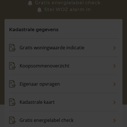
Zoek een woning
Gratis energielabel check
Stel WOZ alarm in
Vragen? Neem contact met ons op
Kadastrale gegevens
088 220 4200
Maandag t/m vrijdag - 08:00 -18:00
Gratis woningwaarde indicatie
Koopsommenoverzicht
Eigenaar opvragen
Kadastrale kaart
Gratis energielabel check