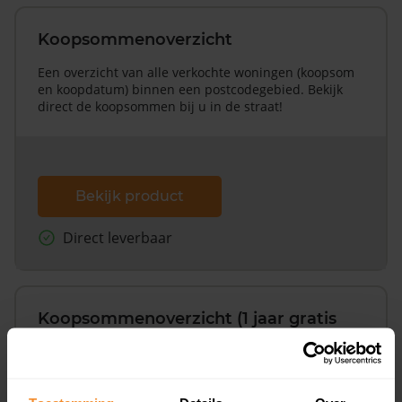
Koopsommenoverzicht
Een overzicht van alle verkochte woningen (koopsom
en koopdatum) binnen een postcodegebied. Bekijk
direct de koopsommen bij u in de straat!
Bekijk product
Direct leverbaar
Koopsommenoverzicht (1 jaar gratis
updates)
Inclusief 1 jaar gratis updates
Een overzicht van alle verkochte woningen (koopsom