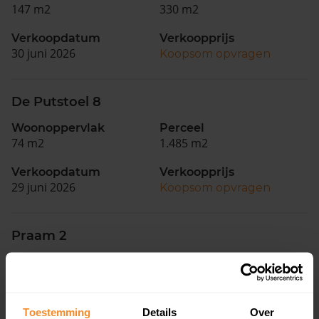
147 m2
330 m2
Verkoopdatum
Verkoopprijs
30 juni 2026
Koopsom opvragen
De Putstoel 8
Woonoppervlak
Perceel
74 m2
1.485 m2
Verkoopdatum
Verkoopprijs
29 juni 2026
Koopsom opvragen
Praam 2
Woonoppervlak
Perceel
121 m2
235 m2
Verkoopdatum
Verkoopprijs
Toestemming
Details
Over