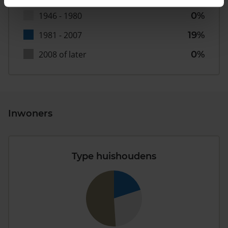
1946 - 1980
0%
1981 - 2007
19%
2008 of later
0%
Inwoners
Type huishoudens