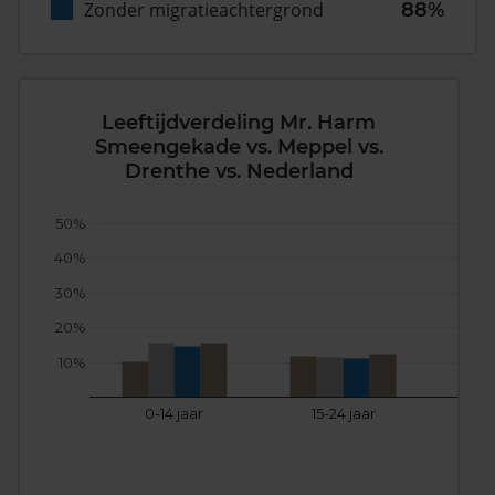
Zonder migratieachtergrond
88%
Leeftijdverdeling Mr. Harm
Smeengekade vs. Meppel vs.
Drenthe vs. Nederland
50%
40%
30%
20%
10%
0-14 jaar
15-24 jaar
25