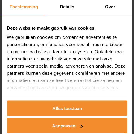
aandeel van totale woningen
Toestemming
Details
Over
Deze website maakt gebruik van cookies
0%
We gebruiken cookies om content en advertenties te
personaliseren, om functies voor social media te bieden
en om ons websiteverkeer te analyseren. Ook delen we
informatie over uw gebruik van onze site met onze
partners voor social media, adverteren en analyse. Deze
partners kunnen deze gegevens combineren met andere
Bouwjaar
informatie die u aan ze heeft verstrekt of die ze hebben
verzameld op basis van uw gebruik van hun services.
Alles toestaan
Aanpassen
T/m 1945
81%