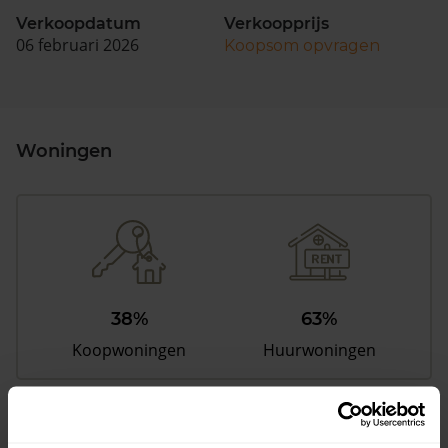
Verkoopdatum
Verkoopprijs
06 februari 2026
Koopsom opvragen
Woningen
38%
63%
Koopwoningen
Huurwoningen
Appartementen