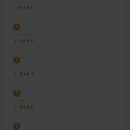
Snik 5
6
Snik 6
7
Snik 7
8
Snik 8
9