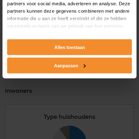
partners voor social media, adverteren en analyse. Deze
partners kunnen deze gegevens combineren met andere
informatie die u aan ze heeft verstrekt of die ze hebben
T/m 1945
0%
verzameld op basis van uw gebruik van hun services.
1946 - 1980
0%
1981 - 2007
0%
Alles toestaan
2008 of later
100%
Aanpassen
Inwoners
Type huishoudens