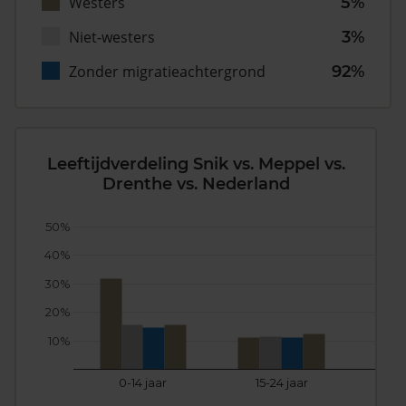
Westers
5%
Niet-westers
3%
Zonder migratieachtergrond
92%
Leeftijdverdeling Snik vs. Meppel vs.
Drenthe vs. Nederland
50%
40%
30%
20%
10%
0-14 jaar
15-24 jaar
25