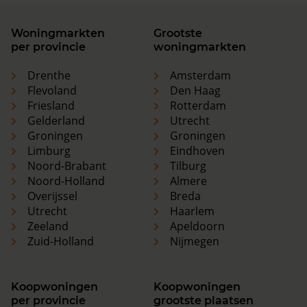
Woningmarkten
Grootste
per provincie
woningmarkten
Drenthe
Amsterdam
Flevoland
Den Haag
Friesland
Rotterdam
Gelderland
Utrecht
Groningen
Groningen
Limburg
Eindhoven
Noord-Brabant
Tilburg
Noord-Holland
Almere
Overijssel
Breda
Utrecht
Haarlem
Zeeland
Apeldoorn
Zuid-Holland
Nijmegen
Koopwoningen
Koopwoningen
per provincie
grootste plaatsen