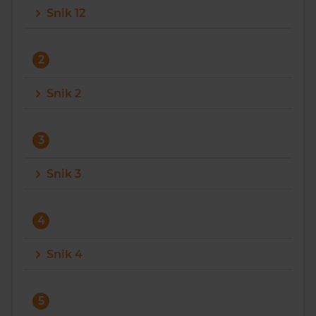
Snik 12
Vragen? Neem contact met ons op
088 220 4200
2
Maandag t/m vrijdag - 08:00 -18:00
Snik 2
3
Snik 3
4
Snik 4
5