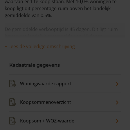
waarvan er 1 te koop staan. Met 10,0% woningen te
koop ligt dit percentage ruim boven het landelijk
gemiddelde van 0.5%.
De gemiddelde verkooptijd is 45 dagen. Dit ligt ruim
boven het landelijk gemiddelde van 15 dagen.
+ Lees de volledige omschrijving
De gemiddelde huizenprijs is €458.000. De gemiddelde
vraagprijs is €458.000. In de afgelopen 12 maanden is
de gemiddelde woningwaarde met 9,0% gestegen.
Kadastrale gegevens
Woningwaarde rapport
Koopsommenoverzicht
Koopsom + WOZ-waarde