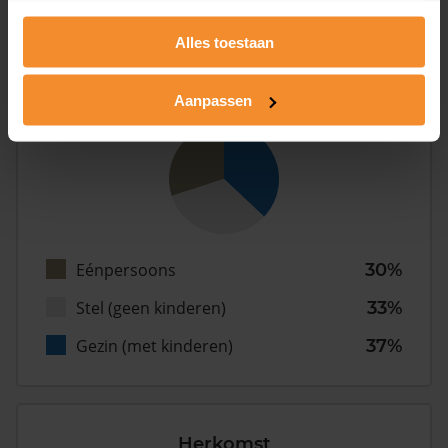
Inwoners
Alles toestaan
Type huishoudens
Aanpassen
Eénpersoons
30%
Stel (geen kinderen)
33%
Gezin (met kinderen)
37%
Herkomst