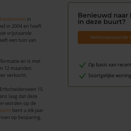
Benieuwd naar 
cheidenveen
in
in deze buurt?
uwd in 2004 en heeft
ze vrijstaande
Verkoopwaarde i
eft een tuin van
formatie en is met
Op basis van recen
en 12 maanden.
eer verkocht.
Soortgelijke wonin
Erfscheidenveen 15
kans laag dat deze
nen worden op de
alarm
bent u elk jaar
nsen op besparing.