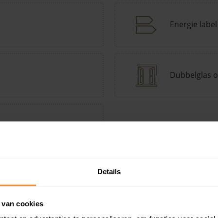
Energie label
Dubbelglas o
tepomp Keuzehulp
Andere kenmerken toevoegen?
Voeg toe
Details
 van cookies
in de buurt