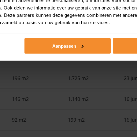
ent en advertenties te personaliseren, om functies voor social
. Ook delen we informatie over uw gebruik van onze site met on
e. Deze partners kunnen deze gegevens combineren met andere i
Woonoppervlak
Perceel
Ver
erzameld op basis van uw gebruik van hun services.
142 m2
340 m2
30 ju
Aanpassen
181 m2
2.350 m2
25 ju
196 m2
1.725 m2
23 ju
146 m2
1.140 m2
16 ju
92 m2
199 m2
16 ju