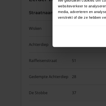
We gebruiken cookies om cont
websiteverkeer te analyseren
media, adverteren en analys
Straatnaam
Huisnr.
verstrekt of die ze hebben v
Wisken
14
Achterdiep
27
Raiffeisenstraat
51
Gedempte Achterdiep
28
De Stobbe
37