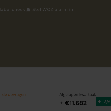
label check
Stel WOZ alarm in
arde opvragen
Afgelopen kwartaal:
2,9
+ €11.682