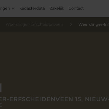
ingen
Kadasterdata
Zakelijk
Contact
Weerdinger-Erfscheidenveen
Weerdinger-Er
R-ERFSCHEIDENVEEN 15, NIEUW
E