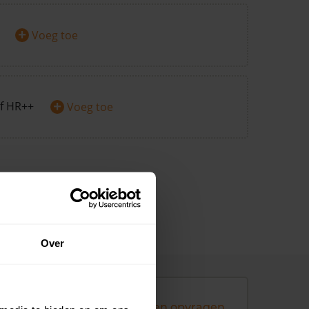
+
Voeg toe
+
f HR++
Voeg toe
Over
Andere koopsommen opvragen