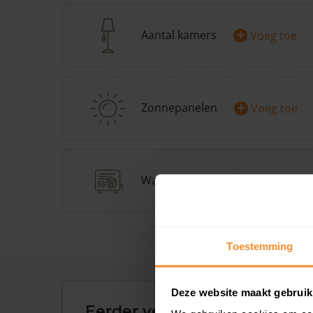
+
Aantal kamers
Voeg toe
+
Zonnepanelen
Voeg toe
+
Warmtepomp
Doe Warmp
Toestemming
Deze website maakt gebruik
Eerder verkochte woningen 