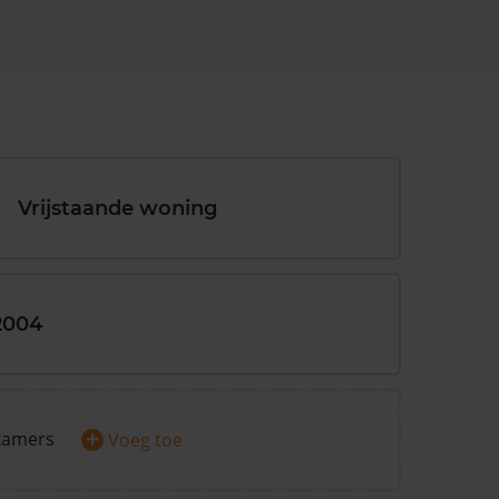
Vrijstaande woning
2004
+
kamers
Voeg toe