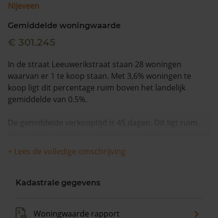
Nijeveen
Gemiddelde woningwaarde
€ 301.245
In de straat Leeuwerikstraat staan 28 woningen
waarvan er 1 te koop staan. Met 3,6% woningen te
koop ligt dit percentage ruim boven het landelijk
gemiddelde van 0.5%.
De gemiddelde verkooptijd is 45 dagen. Dit ligt ruim
boven het landelijk gemiddelde van 15 dagen.
+ Lees de volledige omschrijving
De gemiddelde huizenprijs is €280.000. De gemiddelde
vraagprijs is €280.000. In de afgelopen 12 maanden is
de gemiddelde woningwaarde met 11,6% gestegen.
Kadastrale gegevens
Woningwaarde rapport