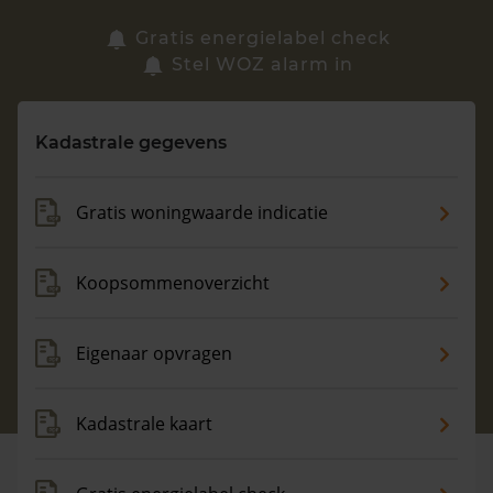
Zoek een woning
Gratis energielabel check
Stel WOZ alarm in
Vragen? Neem contact met ons op
Kadastrale gegevens
088 220 4200
Maandag t/m vrijdag - 08:00 -18:00
Gratis woningwaarde indicatie
Koopsommenoverzicht
Eigenaar opvragen
Kadastrale kaart