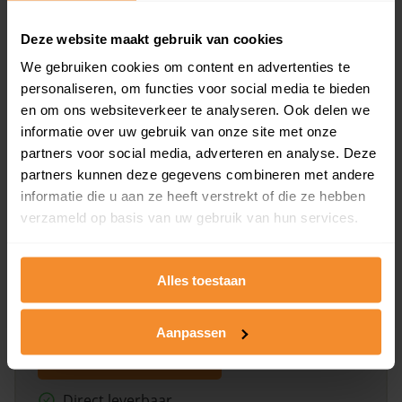
Deze website maakt gebruik van cookies
Bekijk product
We gebruiken cookies om content en advertenties te
personaliseren, om functies voor social media te bieden
Direct leverbaar
en om ons websiteverkeer te analyseren. Ook delen we
informatie over uw gebruik van onze site met onze
partners voor social media, adverteren en analyse. Deze
Kadastrale kaart pakket
partners kunnen deze gegevens combineren met andere
informatie die u aan ze heeft verstrekt of die ze hebben
Alleen globale ligging perceel
verzameld op basis van uw gebruik van hun services.
Een uitgebreid overzicht van het perceel en
omliggende percelen met de kadastrale erfgrenzen,
dit inclusief de luchtfoto!
Alles toestaan
Aanpassen
Bekijk product
Direct leverbaar