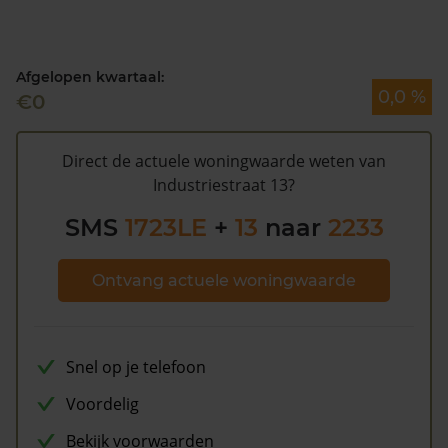
hoog is en dat er bespaard zou kunnen worden op de
gemeentelijke belastingen. Met het
gratis WOZ alarm
bent u elk jaar op de hoogte van uw laatste WOZ
Afgelopen kwartaal:
waarde en kansen op besparing. Schrijf u
hier
gratis in.
0,0 %
€0
Direct de actuele woningwaarde weten van
Industriestraat 13?
SMS
1723LE
+
13
naar
2233
Ontvang actuele woningwaarde
Snel op je telefoon
Voordelig
Bekijk voorwaarden