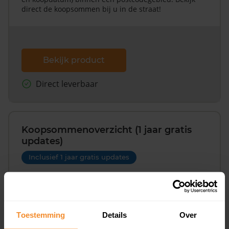
direct de koopsommen bij u in de straat!
Bekijk product
Direct leverbaar
Koopsommenoverzicht (1 jaar gratis
updates)
Inclusief 1 jaar gratis updates
Een overzicht van alle verkochte woningen (koopsom
en koopdatum) binnen een postcodegebied. Dit
inclusief een jaar lang gratis updates van nieuwe
koopsommen.
Toestemming
Details
Over