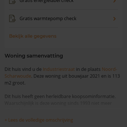
Gratis energielabel check
Gratis warmtepomp check
Bekijk alle gegevens
Woning samenvatting
Dit huis vind u de
Industriestraat
in de plaats
Noord-
Scharwoude
. Deze woning uit bouwjaar 2021 en is 113
m2 groot.
Dit huis heeft geen herleidbare koopsominformatie.
Waarschijnlijk is deze woning sinds 1993 niet meer
verkocht.
+ Lees de volledige omschrijving
Volgens Kadasterdata is de kans dat deze waarde te