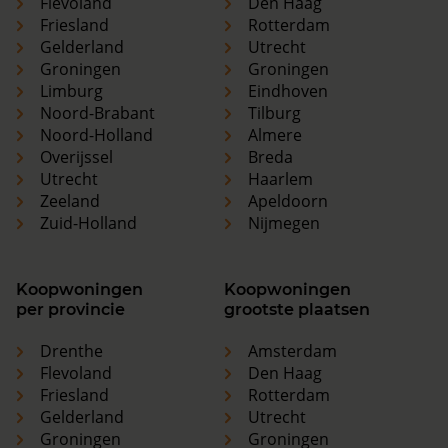
Flevoland
Den Haag
Friesland
Rotterdam
Gelderland
Utrecht
Groningen
Groningen
Limburg
Eindhoven
Noord-Brabant
Tilburg
Noord-Holland
Almere
Overijssel
Breda
Utrecht
Haarlem
Zeeland
Apeldoorn
Zuid-Holland
Nijmegen
Koopwoningen
Koopwoningen
per provincie
grootste plaatsen
Drenthe
Amsterdam
Flevoland
Den Haag
Friesland
Rotterdam
Gelderland
Utrecht
Groningen
Groningen