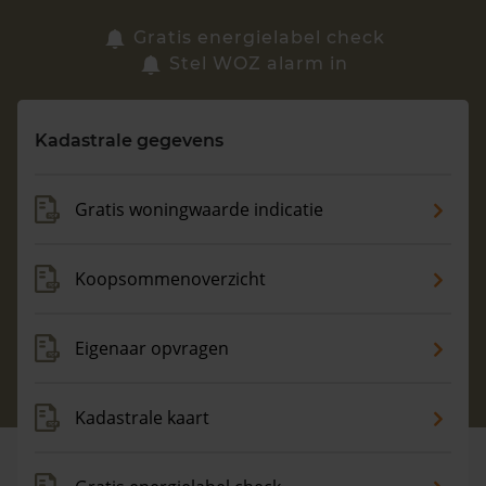
Zoek een woning
Gratis energielabel check
Stel WOZ alarm in
Vragen? Neem contact met ons op
Kadastrale gegevens
088 220 4200
Maandag t/m vrijdag - 08:00 -18:00
Gratis woningwaarde indicatie
Koopsommenoverzicht
Eigenaar opvragen
Kadastrale kaart