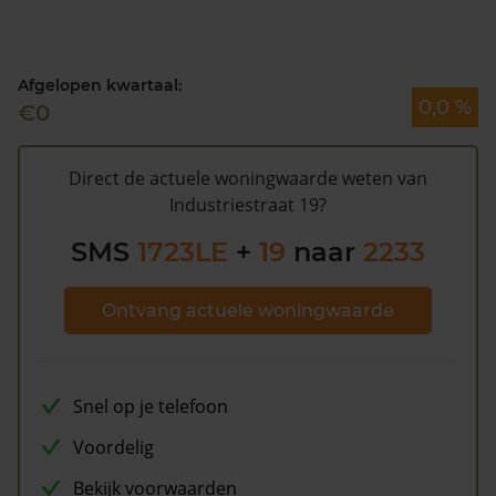
hoog is en dat er bespaard zou kunnen worden op de
gemeentelijke belastingen. Met het
gratis WOZ alarm
bent u elk jaar op de hoogte van uw laatste WOZ
Afgelopen kwartaal:
waarde en kansen op besparing. Schrijf u
hier
gratis in.
0,0 %
€0
Direct de actuele woningwaarde weten van
Industriestraat 19?
SMS
1723LE
+
19
naar
2233
Ontvang actuele woningwaarde
Snel op je telefoon
Voordelig
Bekijk voorwaarden