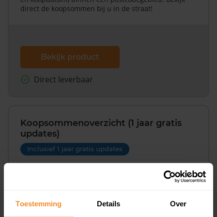
direct de koopsommen bij u in de straat!
Bekijk product
Direct leverbaar
Koopsommenoverzicht (1 jaar gratis
updates)
Inclusief 1 jaar gratis updates
Een overzicht van alle verkochte woningen (koopsom
en koopdatum) binnen een postcodegebied. Dit
inclusief een jaar lang gratis updates van nieuwe
koopsommen.
Toestemming
Details
Over