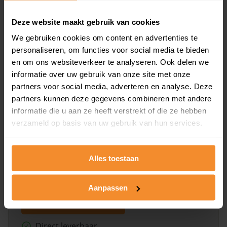
Deze website maakt gebruik van cookies
Bekijk product
We gebruiken cookies om content en advertenties te
personaliseren, om functies voor social media te bieden
Direct leverbaar
en om ons websiteverkeer te analyseren. Ook delen we
informatie over uw gebruik van onze site met onze
partners voor social media, adverteren en analyse. Deze
Kadastrale kaart pakket
partners kunnen deze gegevens combineren met andere
informatie die u aan ze heeft verstrekt of die ze hebben
Alleen globale ligging perceel
verzameld op basis van uw gebruik van hun services.
Een uitgebreid overzicht van het perceel en
omliggende percelen met de kadastrale erfgrenzen,
dit inclusief de luchtfoto!
Alles toestaan
Aanpassen
Bekijk product
Direct leverbaar