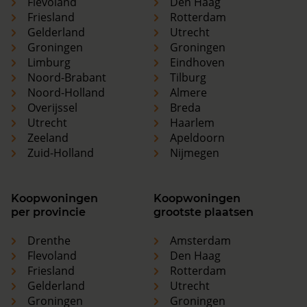
Flevoland
Den Haag
Friesland
Rotterdam
Gelderland
Utrecht
Groningen
Groningen
Limburg
Eindhoven
Noord-Brabant
Tilburg
Noord-Holland
Almere
Overijssel
Breda
Utrecht
Haarlem
Zeeland
Apeldoorn
Zuid-Holland
Nijmegen
Koopwoningen
Koopwoningen
per provincie
grootste plaatsen
Drenthe
Amsterdam
Flevoland
Den Haag
Friesland
Rotterdam
Gelderland
Utrecht
Groningen
Groningen