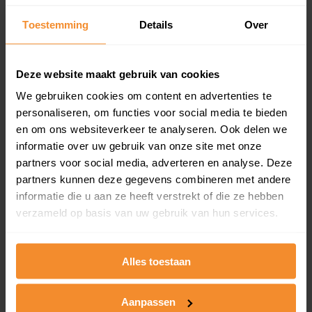
Een overzicht van alle verkochte woningen (koopsom
Toestemming
Details
Over
en koopdatum) binnen een postcodegebied. Dit
inclusief een jaar lang gratis updates van nieuwe
koopsommen.
Deze website maakt gebruik van cookies
We gebruiken cookies om content en advertenties te
personaliseren, om functies voor social media te bieden
Bekijk product
en om ons websiteverkeer te analyseren. Ook delen we
informatie over uw gebruik van onze site met onze
Direct leverbaar
partners voor social media, adverteren en analyse. Deze
partners kunnen deze gegevens combineren met andere
informatie die u aan ze heeft verstrekt of die ze hebben
verzameld op basis van uw gebruik van hun services.
Kadastrale kaart pakket
Alleen globale ligging perceel
Alles toestaan
Een uitgebreid overzicht van het perceel en
omliggende percelen met de kadastrale erfgrenzen,
dit inclusief de luchtfoto!
Aanpassen