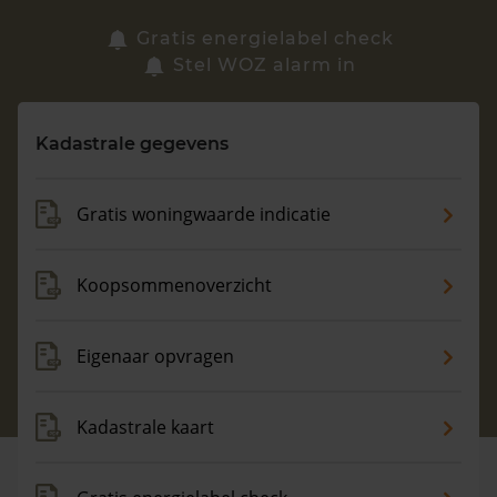
Zoek een woning
Gratis energielabel check
Stel WOZ alarm in
Vragen? Neem contact met ons op
Kadastrale gegevens
088 220 4200
Maandag t/m vrijdag - 08:00 -18:00
Gratis woningwaarde indicatie
Koopsommenoverzicht
Eigenaar opvragen
Kadastrale kaart