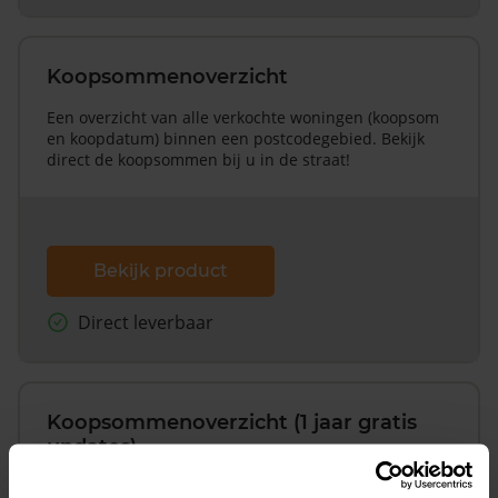
Koopsommenoverzicht
Een overzicht van alle verkochte woningen (koopsom
en koopdatum) binnen een postcodegebied. Bekijk
direct de koopsommen bij u in de straat!
Bekijk product
Direct leverbaar
Koopsommenoverzicht (1 jaar gratis
updates)
Inclusief 1 jaar gratis updates