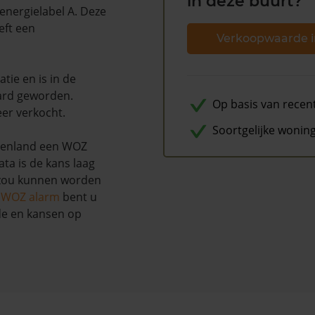
in deze buurt?
energielabel A. Deze
eft een
Verkoopwaarde i
tie en is in de
ard geworden.
Op basis van recen
eer verkocht.
Soortgelijke wonin
genland een WOZ
ta is de kans laag
 zou kunnen worden
s WOZ alarm
bent u
de en kansen op