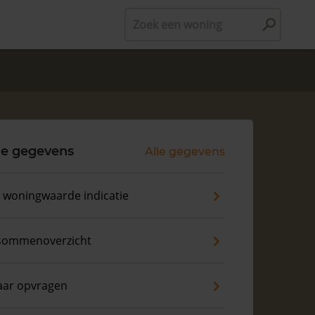
Zoek een woning
le gegevens
Alle gegevens
s woningwaarde indicatie
sommenoverzicht
aar opvragen