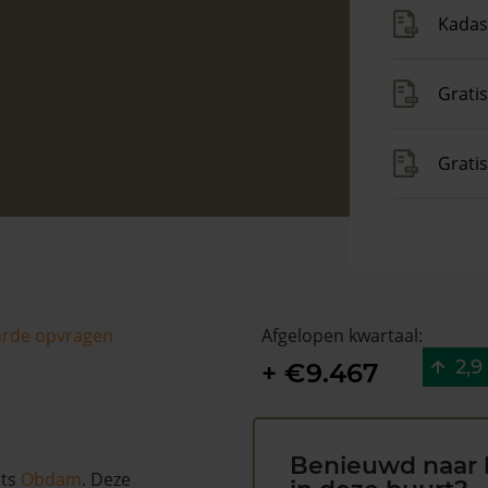
Kadas
Gratis
Grati
arde opvragen
Afgelopen kwartaal:
2,9
+ €9.467
Benieuwd naar 
ats
Obdam
. Deze