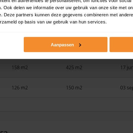
ent en advertenties te personaliseren, om functies voor social
102 m2
560 m2
30 ju
. Ook delen we informatie over uw gebruik van onze site met on
e. Deze partners kunnen deze gegevens combineren met andere i
erzameld op basis van uw gebruik van hun services.
90 m2
901 m2
26 ju
Aanpassen
93 m2
202 m2
19 ju
158 m2
425 m2
17 ju
126 m2
150 m2
03 se