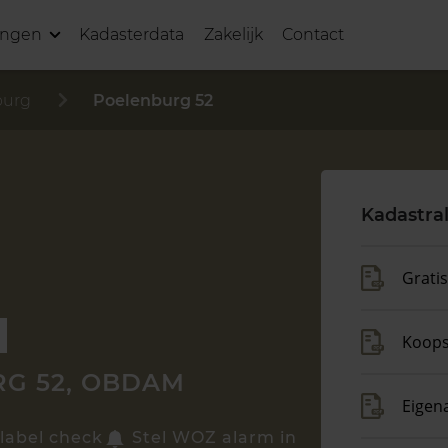
ingen
Kadasterdata
Zakelijk
Contact
burg
Poelenburg 52
Kadastra
Grati
Koop
G 52, OBDAM
Eigen
label check
Stel WOZ alarm in