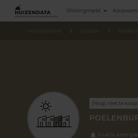
Woningmarkt
Koopwon
Woningmarkt
Obdam
Poelen
(Nog) niet te koop
POELENBUR
Gratis energie