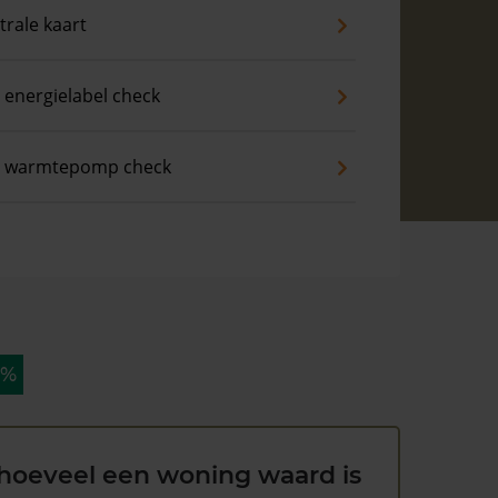
trale kaart
 energielabel check
s warmtepomp check
 %
hoeveel een woning waard is