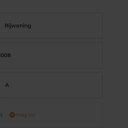
Rijwoning
2008
A
+
rs
Voeg toe