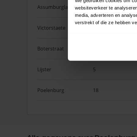
We gebruiken cookies om cont
Assumburglaan
9
websiteverkeer te analyseren
media, adverteren en analys
verstrekt of die ze hebben v
Victorstaete
14
Boterstraat
6
Lijster
5
Poelenburg
18