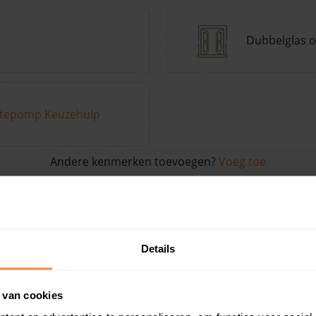
Dubbelglas o
tepomp Keuzehulp
Andere kenmerken toevoegen?
Voeg toe
in de buurt
Details
Woonoppervlak
Perceel
Ver
 van cookies