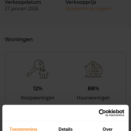
Verkoopdatum
Verkoopprijs
27 januari 2026
Koopsom opvragen
Woningen
12%
88%
Koopwoningen
Huurwoningen
Appartementen
Toestemming
Details
Over