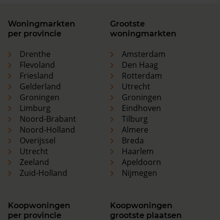
Woningmarkten
Grootste
per provincie
woningmarkten
Drenthe
Amsterdam
Flevoland
Den Haag
Friesland
Rotterdam
Gelderland
Utrecht
Groningen
Groningen
Limburg
Eindhoven
Noord-Brabant
Tilburg
Noord-Holland
Almere
Overijssel
Breda
Utrecht
Haarlem
Zeeland
Apeldoorn
Zuid-Holland
Nijmegen
Koopwoningen
Koopwoningen
per provincie
grootste plaatsen