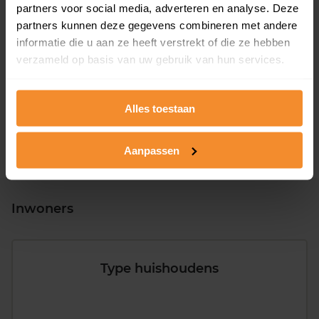
partners voor social media, adverteren en analyse. Deze
partners kunnen deze gegevens combineren met andere
informatie die u aan ze heeft verstrekt of die ze hebben
T/m 1945
0%
verzameld op basis van uw gebruik van hun services.
1946 - 1980
0%
1981 - 2007
100%
Alles toestaan
2008 of later
0%
Aanpassen
Inwoners
Type huishoudens