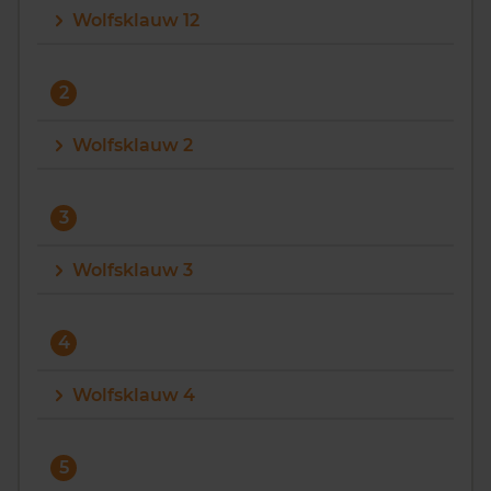
Wolfsklauw 12
Vragen? Neem contact met ons op
088 220 4200
2
Maandag t/m vrijdag - 08:00 -18:00
Wolfsklauw 2
3
Wolfsklauw 3
4
Wolfsklauw 4
5