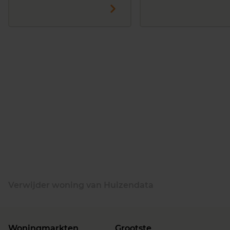
Verwijder woning van Huizendata
Woningmarkten
Grootste