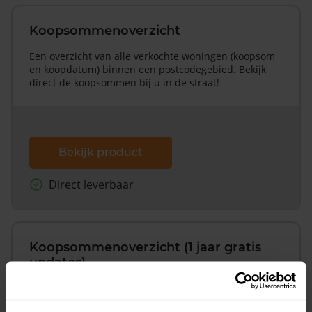
Koopsommenoverzicht
Een overzicht van alle verkochte woningen (koopsom
en koopdatum) binnen een postcodegebied. Bekijk
direct de koopsommen bij u in de straat!
Bekijk product
Direct leverbaar
Koopsommenoverzicht (1 jaar gratis
updates)
Inclusief 1 jaar gratis updates
Een overzicht van alle verkochte woningen (koopsom