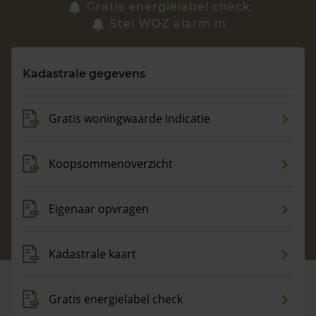
Zoek een woning
Gratis energielabel check
Stel WOZ alarm in
Vragen? Neem contact met ons op
Kadastrale gegevens
088 220 4200
Maandag t/m vrijdag - 08:00 -18:00
Gratis woningwaarde indicatie
Koopsommenoverzicht
Eigenaar opvragen
Kadastrale kaart
Gratis energielabel check