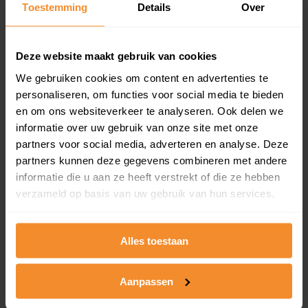
Toestemming
Details
Over
en koopdatum) binnen een postcodegebied. Dit
inclusief een jaar lang gratis updates van nieuwe
koopsommen.
Deze website maakt gebruik van cookies
We gebruiken cookies om content en advertenties te
personaliseren, om functies voor social media te bieden
Bekijk product
en om ons websiteverkeer te analyseren. Ook delen we
informatie over uw gebruik van onze site met onze
Direct leverbaar
partners voor social media, adverteren en analyse. Deze
partners kunnen deze gegevens combineren met andere
informatie die u aan ze heeft verstrekt of die ze hebben
verzameld op basis van uw gebruik van hun services.
Kadastrale kaart pakket
Alleen globale ligging perceel
Alles toestaan
Een uitgebreid overzicht van het perceel en
omliggende percelen met de kadastrale erfgrenzen,
dit inclusief de luchtfoto!
Aanpassen