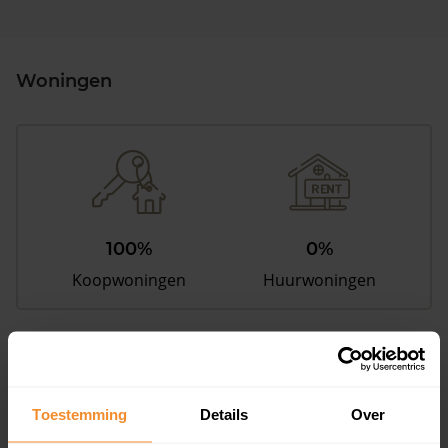
Woningen
100%
0%
Koopwoningen
Huurwoningen
Appartementen
aandeel van totale woningen
Toestemming
Details
Over