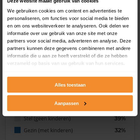
Deze website maakt gebruik van cookies
We gebruiken cookies om content en advertenties te
personaliseren, om functies voor social media te bieden
Inwoners
en om ons websiteverkeer te analyseren. Ook delen we
informatie over uw gebruik van onze site met onze
partners voor social media, adverteren en analyse. Deze
partners kunnen deze gegevens combineren met andere
Type huishoudens
informatie die u aan ze heeft verstrekt of die ze hebben
verzameld op basis van uw gebruik van hun services.
Alles toestaan
Aanpassen
Eénpersoons
29%
Stel (geen kinderen)
39%
Gezin (met kinderen)
32%