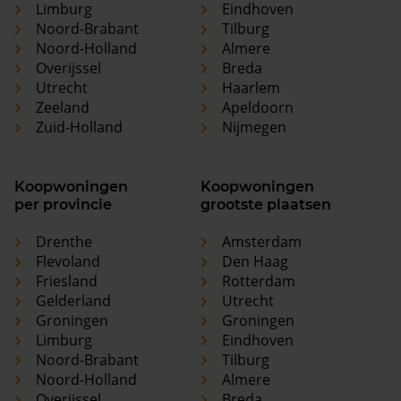
Limburg
Eindhoven
Noord-Brabant
Tilburg
Noord-Holland
Almere
Overijssel
Breda
Utrecht
Haarlem
Zeeland
Apeldoorn
Zuid-Holland
Nijmegen
Koopwoningen
Koopwoningen
per provincie
grootste plaatsen
Drenthe
Amsterdam
Flevoland
Den Haag
Friesland
Rotterdam
Gelderland
Utrecht
Groningen
Groningen
Limburg
Eindhoven
Noord-Brabant
Tilburg
Noord-Holland
Almere
Overijssel
Breda