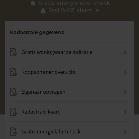
Zoek een woning
Gratis energielabel check
Stel WOZ alarm in
Vragen? Neem contact met ons op
Kadastrale gegevens
088 220 4200
Maandag t/m vrijdag - 08:00 -18:00
Gratis woningwaarde indicatie
Koopsommenoverzicht
Eigenaar opvragen
Kadastrale kaart
Gratis energielabel check