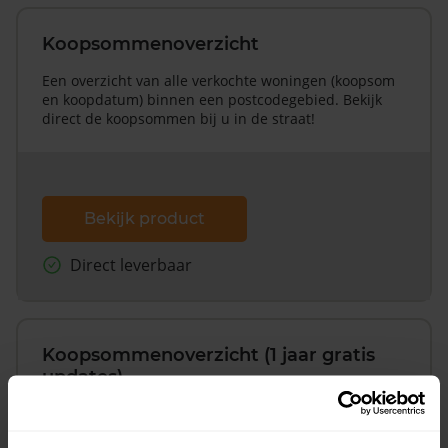
Koopsommenoverzicht
Een overzicht van alle verkochte woningen (koopsom
en koopdatum) binnen een postcodegebied. Bekijk
direct de koopsommen bij u in de straat!
Bekijk product
Direct leverbaar
Koopsommenoverzicht (1 jaar gratis
updates)
Inclusief 1 jaar gratis updates
Een overzicht van alle verkochte woningen (koopsom