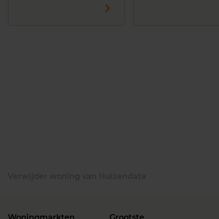
Verwijder woning van Huizendata
Woningmarkten
Grootste