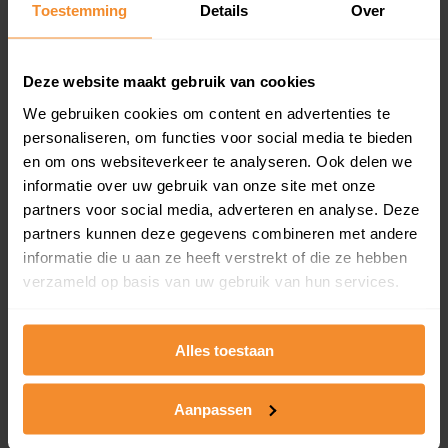
Toestemming
Details
Over
en koopdatum) binnen een postcodegebied. Dit
inclusief een jaar lang gratis updates van nieuwe
koopsommen.
Deze website maakt gebruik van cookies
We gebruiken cookies om content en advertenties te
personaliseren, om functies voor social media te bieden
Bekijk product
en om ons websiteverkeer te analyseren. Ook delen we
informatie over uw gebruik van onze site met onze
Direct leverbaar
partners voor social media, adverteren en analyse. Deze
partners kunnen deze gegevens combineren met andere
informatie die u aan ze heeft verstrekt of die ze hebben
verzameld op basis van uw gebruik van hun services.
Kadastrale kaart pakket
Alleen globale ligging perceel
Alles toestaan
Een uitgebreid overzicht van het perceel en
omliggende percelen met de kadastrale erfgrenzen,
dit inclusief de luchtfoto!
Aanpassen