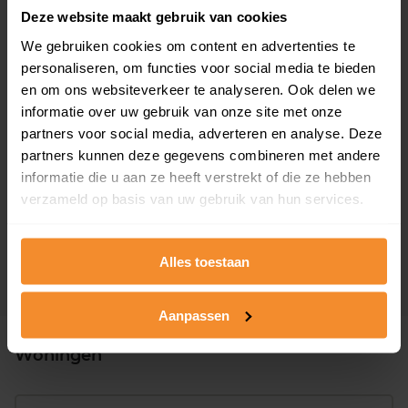
Woonoppervlak
Perceel
Deze website maakt gebruik van cookies
143 m2
216 m2
We gebruiken cookies om content en advertenties te
Verkoopdatum
personaliseren, om functies voor social media te bieden
Verkoopprijs
01 juni 2026
Koopsom opvragen
en om ons websiteverkeer te analyseren. Ook delen we
informatie over uw gebruik van onze site met onze
partners voor social media, adverteren en analyse. Deze
Gruttostraat 14
partners kunnen deze gegevens combineren met andere
informatie die u aan ze heeft verstrekt of die ze hebben
Woonoppervlak
Perceel
verzameld op basis van uw gebruik van hun services.
105 m2
152 m2
Verkoopdatum
Verkoopprijs
22 mei 2026
Koopsom opvragen
Alles toestaan
Aanpassen
Woningen