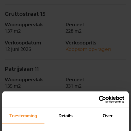
Gruttostraat 15
Woonoppervlak
Perceel
137 m2
228 m2
Verkoopdatum
Verkoopprijs
12 juni 2026
Koopsom opvragen
Patrijslaan 11
Woonoppervlak
Perceel
135 m2
331 m2
Verkoopdatum
Verkoopprijs
10 juni 2026
Koopsom opvragen
Toestemming
Details
Over
Gruttostraat 13