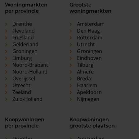
Woningmarkten
Grootste
per provincie
woningmarkten
Drenthe
Amsterdam
Flevoland
Den Haag
Friesland
Rotterdam
Gelderland
Utrecht
Groningen
Groningen
Limburg
Eindhoven
Noord-Brabant
Tilburg
Noord-Holland
Almere
Overijssel
Breda
Utrecht
Haarlem
Zeeland
Apeldoorn
Zuid-Holland
Nijmegen
Koopwoningen
Koopwoningen
per provincie
grootste plaatsen
Drenthe
Amsterdam