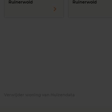
Ruinerwold
Ruinerwold
Verwijder woning van Huizendata