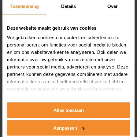
en koopdatum) binnen een postcodegebied. Dit
Toestemming
Details
Over
inclusief een jaar lang gratis updates van nieuwe
koopsommen.
Deze website maakt gebruik van cookies
We gebruiken cookies om content en advertenties te
personaliseren, om functies voor social media te bieden
Bekijk product
en om ons websiteverkeer te analyseren. Ook delen we
informatie over uw gebruik van onze site met onze
Direct leverbaar
partners voor social media, adverteren en analyse. Deze
partners kunnen deze gegevens combineren met andere
informatie die u aan ze heeft verstrekt of die ze hebben
Kadastrale kaart pakket
verzameld op basis van uw gebruik van hun services.
Alleen globale ligging perceel
Alles toestaan
Een uitgebreid overzicht van het perceel en
omliggende percelen met de kadastrale erfgrenzen,
dit inclusief de luchtfoto!
Aanpassen