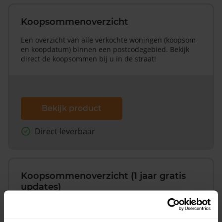
Koopsommenoverzicht
Een overzicht van alle verkochte woningen (koopsom
en koopdatum) binnen een postcodegebied. Bekijk
direct de koopsommen bij u in de straat!
Bekijk product
Direct leverbaar
Koopsommenoverzicht (1 jaar gratis
updates)
Inclusief 1 jaar gratis updates
Een overzicht van alle verkochte woningen (koopsom