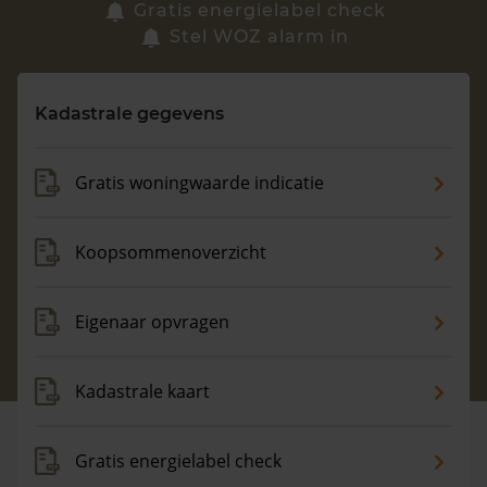
Zoek een woning
Gratis energielabel check
Stel WOZ alarm in
Vragen? Neem contact met ons op
Kadastrale gegevens
088 220 4200
Maandag t/m vrijdag - 08:00 -18:00
Gratis woningwaarde indicatie
Koopsommenoverzicht
Eigenaar opvragen
Kadastrale kaart
Gratis energielabel check