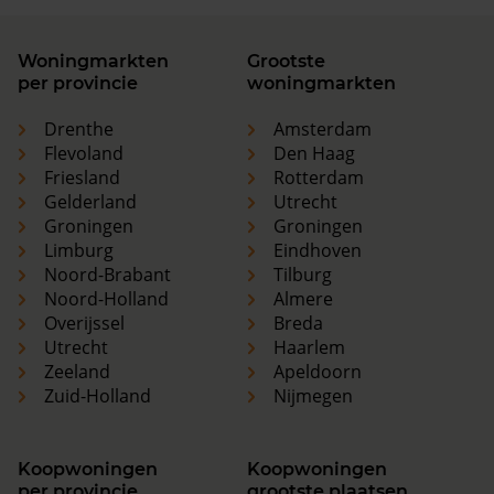
Woningmarkten
Grootste
per provincie
woningmarkten
Drenthe
Amsterdam
Flevoland
Den Haag
Friesland
Rotterdam
Gelderland
Utrecht
Groningen
Groningen
Limburg
Eindhoven
Noord-Brabant
Tilburg
Noord-Holland
Almere
Overijssel
Breda
Utrecht
Haarlem
Zeeland
Apeldoorn
Zuid-Holland
Nijmegen
Koopwoningen
Koopwoningen
per provincie
grootste plaatsen