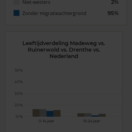
Niet-westers
2%
Zonder migratieachtergrond
95%
Leeftijdverdeling Madeweg vs.
Ruinerwold vs. Drenthe vs.
Nederland
50%
40%
30%
20%
10%
0-14 jaar
15-24 jaar
25