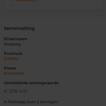
Madeweg 5
Vragen? Neem contact met ons op
088 220 4200
Maandag t/m vrijdag - 08:00 -18:00
Samenvatting
Straatnaam
Madeweg
Provincie
Drenthe
Plaats
Ruinerwold
Gemiddelde woningwaarde
€ 376.401
In Madeweg staan 2 woningen.