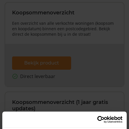
Koopsommenoverzicht
Een overzicht van alle verkochte woningen (koopsom
en koopdatum) binnen een postcodegebied. Bekijk
direct de koopsommen bij u in de straat!
Bekijk product
Direct leverbaar
Koopsommenoverzicht (1 jaar gratis
updates)
Inclusief 1 jaar gratis updates
Een overzicht van alle verkochte woningen (koopsom