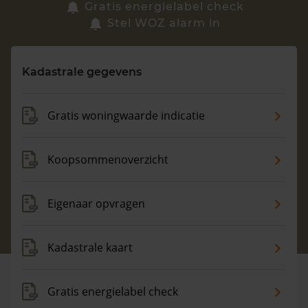
Zoek een woning
Gratis energielabel check
Stel WOZ alarm in
Vragen? Neem contact met ons op
Kadastrale gegevens
088 220 4200
Maandag t/m vrijdag - 08:00 -18:00
Gratis woningwaarde indicatie
Koopsommenoverzicht
Eigenaar opvragen
Kadastrale kaart
Gratis energielabel check