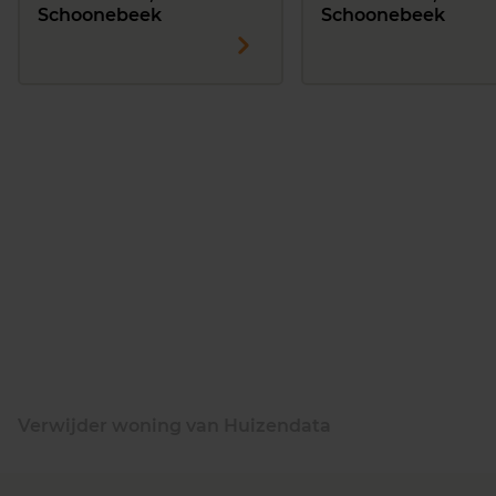
Schoonebeek
Schoonebeek
Verwijder woning van Huizendata