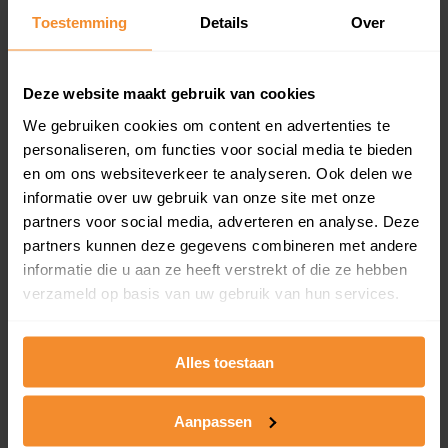
en koopdatum) binnen een postcodegebied. Dit
Toestemming
Details
Over
inclusief een jaar lang gratis updates van nieuwe
koopsommen.
Deze website maakt gebruik van cookies
We gebruiken cookies om content en advertenties te
personaliseren, om functies voor social media te bieden
Bekijk product
en om ons websiteverkeer te analyseren. Ook delen we
informatie over uw gebruik van onze site met onze
Direct leverbaar
partners voor social media, adverteren en analyse. Deze
partners kunnen deze gegevens combineren met andere
informatie die u aan ze heeft verstrekt of die ze hebben
Kadastrale kaart pakket
verzameld op basis van uw gebruik van hun services.
Alleen globale ligging perceel
Een uitgebreid overzicht van het perceel en
Alles toestaan
omliggende percelen met de kadastrale erfgrenzen,
dit inclusief de luchtfoto!
Aanpassen