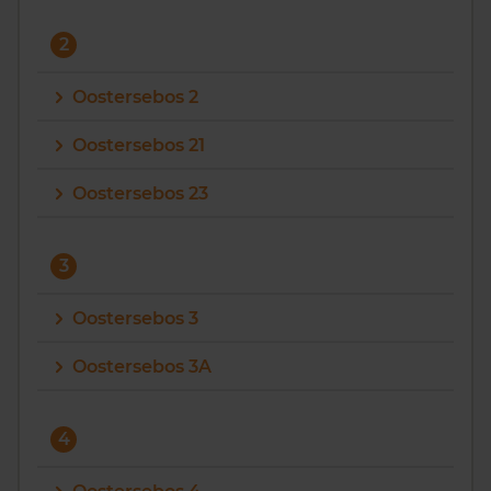
Vragen? Neem contact met ons op
2
088 220 4200
Oostersebos 2
Maandag t/m vrijdag - 08:00 -18:00
Oostersebos 21
Oostersebos 23
3
Oostersebos 3
Oostersebos 3A
4