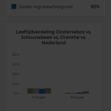
Zonder migratieachtergrond
92%
Leeftijdverdeling Oostersebos vs.
Schoonebeek vs. Drenthe vs.
Nederland
50%
40%
30%
20%
10%
0-14 jaar
15-24 jaar
25