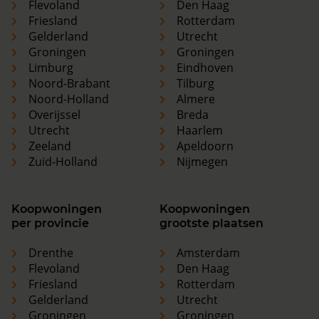
Flevoland
Den Haag
Friesland
Rotterdam
Gelderland
Utrecht
Groningen
Groningen
Limburg
Eindhoven
Noord-Brabant
Tilburg
Noord-Holland
Almere
Overijssel
Breda
Utrecht
Haarlem
Zeeland
Apeldoorn
Zuid-Holland
Nijmegen
Koopwoningen
Koopwoningen
per provincie
grootste plaatsen
Drenthe
Amsterdam
Flevoland
Den Haag
Friesland
Rotterdam
Gelderland
Utrecht
Groningen
Groningen