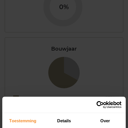
0%
Bouwjaar
T/m 1945
67%
1946 - 1980
0%
1981 - 2007
0%
Toestemming
Details
Over