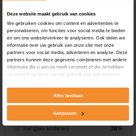
2008 of later
33%
Deze website maakt gebruik van cookies
We gebruiken cookies om content en advertenties te
personaliseren, om functies voor social media te bieden
en om ons websiteverkeer te analyseren. Ook delen we
Inwoners
informatie over uw gebruik van onze site met onze
partners voor social media, adverteren en analyse. Deze
partners kunnen deze gegevens combineren met andere
Type huishoudens
informatie die u aan ze heeft verstrekt of die ze hebben
verzameld op basis van uw gebruik van hun services.
Alles toestaan
Aanpassen
Eénpersoons
32%
Stel (geen kinderen)
38%