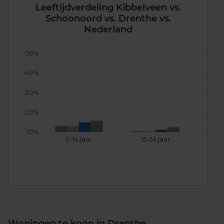
Leeftijdverdeling Kibbelveen vs.
Schoonoord vs. Drenthe vs.
Nederland
50%
40%
30%
20%
10%
0-14 jaar
15-24 jaar
25
Woningen te koop in Drenthe