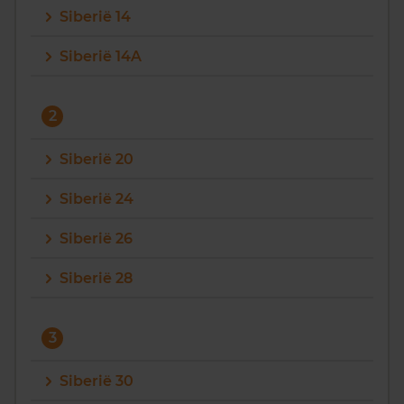
Siberië 14
Vragen? Neem contact met ons op
Siberië 14A
088 220 4200
Maandag t/m vrijdag - 08:00 -18:00
2
Siberië 20
Siberië 24
Siberië 26
Siberië 28
3
Siberië 30