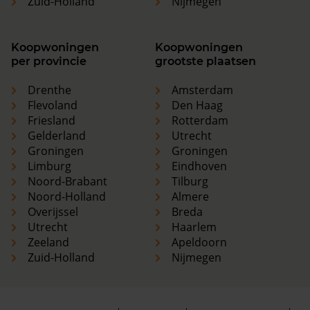
Zuid-Holland
Nijmegen
Koopwoningen
Koopwoningen
per provincie
grootste plaatsen
Drenthe
Amsterdam
Flevoland
Den Haag
Friesland
Rotterdam
Gelderland
Utrecht
Groningen
Groningen
Limburg
Eindhoven
Noord-Brabant
Tilburg
Noord-Holland
Almere
Overijssel
Breda
Utrecht
Haarlem
Zeeland
Apeldoorn
Zuid-Holland
Nijmegen