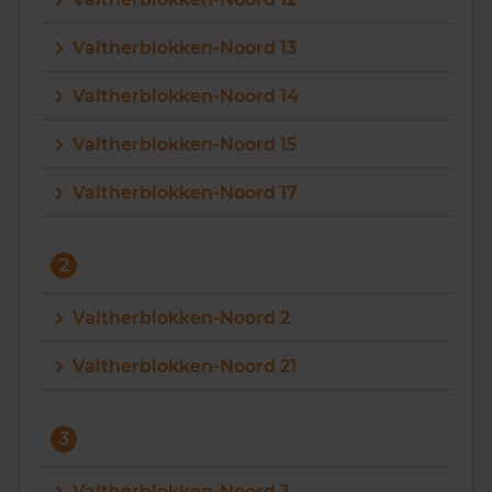
Vragen? Neem contact met ons op
Valtherblokken-Noord 13
088 220 4200
Valtherblokken-Noord 14
Maandag t/m vrijdag - 08:00 -18:00
Valtherblokken-Noord 15
Valtherblokken-Noord 17
2
Valtherblokken-Noord 2
Valtherblokken-Noord 21
3
Valtherblokken-Noord 3