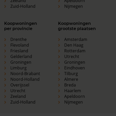
Zeeland
Apeldoorn
Zuid-Holland
Nijmegen
Koopwoningen
Koopwoningen
per provincie
grootste plaatsen
Drenthe
Amsterdam
Flevoland
Den Haag
Friesland
Rotterdam
Gelderland
Utrecht
Groningen
Groningen
Limburg
Eindhoven
Noord-Brabant
Tilburg
Noord-Holland
Almere
Overijssel
Breda
Utrecht
Haarlem
Zeeland
Apeldoorn
Zuid-Holland
Nijmegen