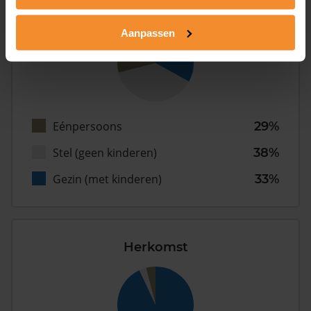
Type huishoudens
Aanpassen
Eénpersoons
29%
Stel (geen kinderen)
38%
Gezin (met kinderen)
33%
Herkomst