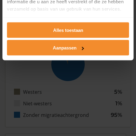
informatie die u aan ze heeft verstrekt of die ze hebben
Gezin (met kinderen)
38%
verzameld op basis van uw gebruik van hun services.
Alles toestaan
Herkomst
Aanpassen
Westers
5%
Niet-westers
1%
Zonder migratieachtergrond
95%