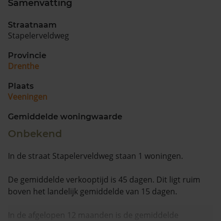
Samenvatting
Vragen? Neem contact met ons op
Straatnaam
Stapelerveldweg
088 220 4200
Maandag t/m vrijdag - 08:00 -18:00
Provincie
Drenthe
Plaats
Veeningen
Gemiddelde woningwaarde
Onbekend
In de straat Stapelerveldweg staan 1 woningen.
De gemiddelde verkooptijd is 45 dagen. Dit ligt ruim
boven het landelijk gemiddelde van 15 dagen.
In de afgelopen 12 maanden is de gemiddelde