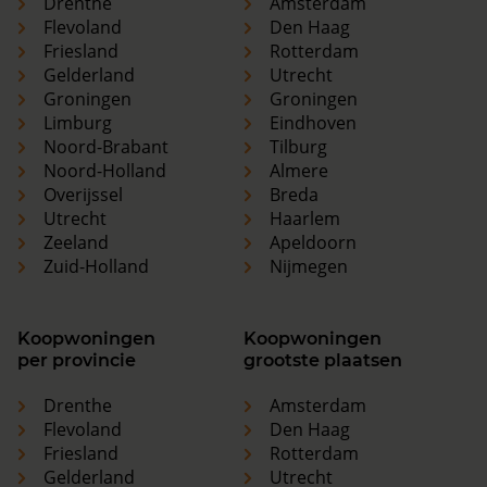
Drenthe
Amsterdam
Flevoland
Den Haag
Friesland
Rotterdam
Gelderland
Utrecht
Groningen
Groningen
Limburg
Eindhoven
Noord-Brabant
Tilburg
Noord-Holland
Almere
Overijssel
Breda
Utrecht
Haarlem
Zeeland
Apeldoorn
Zuid-Holland
Nijmegen
Koopwoningen
Koopwoningen
per provincie
grootste plaatsen
Drenthe
Amsterdam
Flevoland
Den Haag
Friesland
Rotterdam
Gelderland
Utrecht