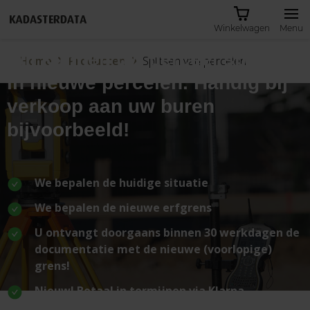
Winkelwagen
Menu
Wij kunnen uw perceel splitsen
Home
Producten
Splitsen van percelen
in nieuwe percelen. Handig bij
verkoop aan uw buren
bijvoorbeeld!
We bepalen de huidige situatie
We bepalen de nieuwe erfgrens
U ontvangt doorgaans binnen 30 werkdagen de
documentatie met de nieuwe (voorlopige)
grens!
Nieuw! Betaal in termijnen via Klarna
Inloggen