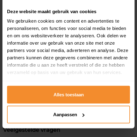
Deze website maakt gebruik van cookies
Binnen 10 werkdagen
We gebruiken cookies om content en advertenties te
personaliseren, om functies voor social media te bieden
Alleen bij Kadasterdata
en om ons websiteverkeer te analyseren. Ook delen we
informatie over uw gebruik van onze site met onze
Uniek in Nederland! Wij verschijnen binnen 10 werkdagen bij
partners voor social media, adverteren en analyse. Deze
u op locatie. Ga door waar u mee bezig bent en loop geen
partners kunnen deze gegevens combineren met andere
vertraging op. Wij ontzorgen u volledig met de splitsing zodat
informatie die u aan ze heeft verstrekt of die ze hebben
u zich kan focussen op uw project of op de transactie van
verzameld op basis van uw gebruik van hun services.
het perceel.
Direct aanvragen
Alles toestaan
Aanpassen
Veelgestelde vragen