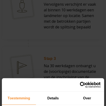
Vervolgens verschijnt er vaak
al binnen 10 werkdagen een
landmeter op locatie. Samen
met de betrokken partijen
wordt de splitsing bepaald
Stap 3
Na 30 werkdagen ontvangt u
de (voorlopige) documentatie
van de inschrijving van de
nieuwe grenzen.
Toestemming
Details
Over