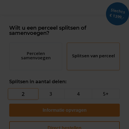
Slechts
€ 1399,-
Vragen? Neem contact met ons op
Wilt u een perceel splitsen of
samenvoegen?
088 220 4200
Maandag t/m vrijdag
09:00 - 16:00
Percelen
Splitsen van perceel
samenvoegen
Splitsen in aantal delen:
2
3
4
5+
Informatie opvragen
Direct bestellen