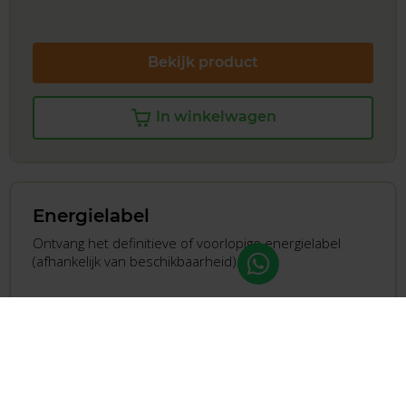
Bekijk product
In winkelwagen
Energielabel
Ontvang het definitieve of voorlopige energielabel
(afhankelijk van beschikbaarheid).
Gratis