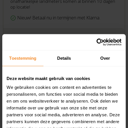
onafhankelijke landmeters komen al binnen 10 dagen
op locatie!
Nieuw! Betaal nu in termijnen met Klarna.
Bekijk product
Toestemming
Details
Over
Direct bestellen
Deze website maakt gebruik van cookies
We gebruiken cookies om content en advertenties te
personaliseren, om functies voor social media te bieden
Koopsommenoverzicht (1 jaar gratis
en om ons websiteverkeer te analyseren. Ook delen we
updates)
informatie over uw gebruik van onze site met onze
Een overzicht van alle verkochte woningen (koopsom
partners voor social media, adverteren en analyse. Deze
en koopdatum) binnen een postcodegebied. Dit
partners kunnen deze gegevens combineren met andere
inclusief een jaar lang gratis updates van nieuwe