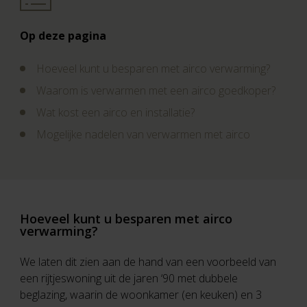
Op deze pagina
Vragen? Neem contact met ons op
Hoeveel kunt u besparen met airco verwarming?
088 220 4200
Waarom is verwarmen met een airco goedkoper?
Maandag t/m vrijdag
Wat kost een airco en installatie?
09:00 - 16:00
M
ogelijke nadelen van verwarmen met airco
Hoeveel kunt u besparen met airco
verwarming?
We laten dit zien aan de hand van een voorbeeld van
een rijtjeswoning uit de jaren ‘90 met dubbele
beglazing, waarin de woonkamer (en keuken) en 3