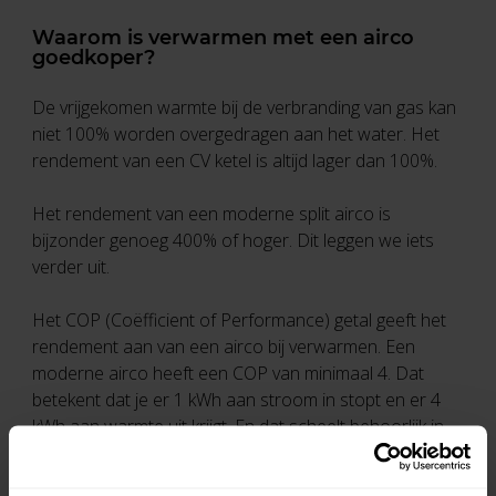
Waarom is verwarmen met een airco
goedkoper?
De vrijgekomen warmte bij de verbranding van gas kan
niet 100% worden overgedragen aan het water. Het
rendement van een CV ketel is altijd lager dan 100%.
Het rendement van een moderne split airco is
bijzonder genoeg 400% of hoger. Dit leggen we iets
verder uit.
Het COP (Coëfficient of Performance) getal geeft het
rendement aan van een airco bij verwarmen. Een
moderne airco heeft een COP van minimaal 4. Dat
betekent dat je er 1 kWh aan stroom in stopt en er 4
kWh aan warmte uit krijgt. En dat scheelt behoorlijk in
uw energierekening.