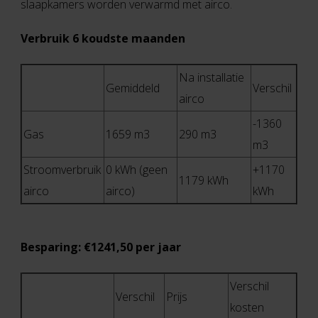
slaapkamers worden verwarmd met airco.
Verbruik 6 koudste maanden
Na installatie
Gemiddeld
Verschil
airco
-1360
Gas
1659 m3
290 m3
m3
Stroomverbruik
0 kWh (geen
+1170
1179 kWh
airco
airco)
kWh
Besparing: €1241,50 per jaar
Verschil
Verschil
Prijs
kosten