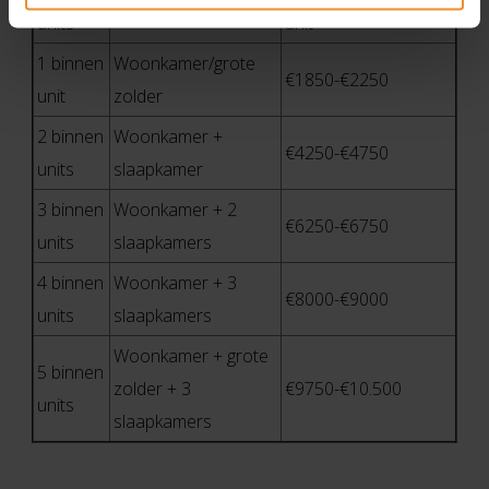
toepassing
units
unit
1 binnen
Woonkamer/grote
€1850-€2250
unit
zolder
2 binnen
Woonkamer +
€4250-€4750
units
slaapkamer
3 binnen
Woonkamer + 2
€6250-€6750
units
slaapkamers
4 binnen
Woonkamer + 3
€8000-€9000
units
slaapkamers
Woonkamer + grote
5 binnen
zolder + 3
€9750-€10.500
units
slaapkamers