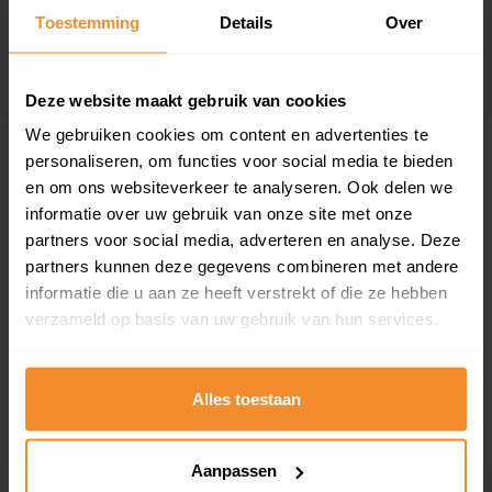
Toestemming
Details
Over
Deze website maakt gebruik van cookies
We gebruiken cookies om content en advertenties te
personaliseren, om functies voor social media te bieden
Wat kost het laten plaatsen van airco’s?
en om ons websiteverkeer te analyseren. Ook delen we
informatie over uw gebruik van onze site met onze
De kosten van een airco hangen af van o.a. het
partners voor social media, adverteren en analyse. Deze
merk/model dat u kiest, deels in welke regio u woont en
partners kunnen deze gegevens combineren met andere
deels de tijd van het jaar. In de zomer zitten de
informatie die u aan ze heeft verstrekt of die ze hebben
installateurs vaak ineens vol en liggen de prijzen hoger.
verzameld op basis van uw gebruik van hun services.
Gemiddeld kunt u globaal ongeveer het volgende
verwachten voor de populairste A-merken:
Alles toestaan
Aantal
Prijsindicatie inclusief
Voorbeeld
Aanpassen
binnen
plaatsing en buiten-