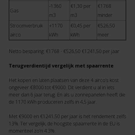
-1360
€1,30 per
€1768
Gas
m3
m3
minder
Stroomverbruik
+1170
€0,45 per
€526,50
airco
kWh
kWh
meer
Netto besparing: €1768 - €526,50 €1241,50 per jaar
Terugverdientijd vergelijk met spaarrente
Het kopen en laten plaatsen van deze 4 airco’s kost
ongeveer €8000 tot €9000. Dit verdient u al in iets
meer dan 6 jaar terug. En als u zonnepanelen heeft die
de 1170 kWh produceren zelfs in 4,5 jaar.
Met €9000 en €1241,50 per jaar is het rendement zelfs
13%. Ter vergelijk, de hoogste spaarrente in de EU is
momenteel zo'n 4.3%.