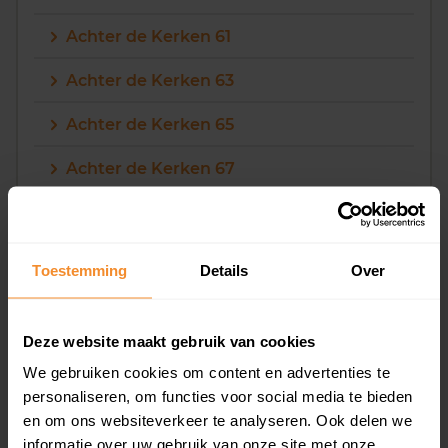
Achter de Kerken 61
Achter de Kerken 63
Achter de Kerken 65
Achter de Kerken 67
Achter de Kerken 69
Toestemming
Details
Over
7
Achter de Kerken 7
Deze website maakt gebruik van cookies
Achter de Kerken 71
We gebruiken cookies om content en advertenties te
personaliseren, om functies voor social media te bieden
Achter de Kerken 73
en om ons websiteverkeer te analyseren. Ook delen we
informatie over uw gebruik van onze site met onze