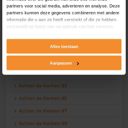
Achter de Kerken 75
partners voor social media, adverteren en analyse. Deze
partners kunnen deze gegevens combineren met andere
Achter de Kerken 77
informatie die u aan ze heeft verstrekt of die ze hebben
verzameld op basis van uw gebruik van hun services.
Achter de Kerken 79
Alles toestaan
8
Achter de Kerken 8
Aanpassen
Achter de Kerken 81
Achter de Kerken 83
Achter de Kerken 85
Achter de Kerken 87
Achter de Kerken 89