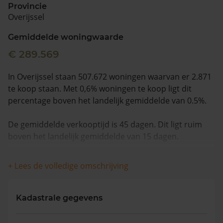
Provincie
Overijssel
Vragen? Neem contact met ons op
Gemiddelde woningwaarde
088 220 4200
€ 289.569
Maandag t/m vrijdag - 08:00 -18:00
In Overijssel staan 507.672 woningen waarvan er 2.871
te koop staan. Met 0,6% woningen te koop ligt dit
percentage boven het landelijk gemiddelde van 0.5%.
De gemiddelde verkooptijd is 45 dagen. Dit ligt ruim
boven het landelijk gemiddelde van 15 dagen.
Wanneer we naar de laatste 12 maanden kijken
+ Lees de volledige omschrijving
worden appartementen gemiddeld voor €350.245
verkocht. De gemiddelde huizenprijs is €427.719. De
gemiddelde vraagprijs is €421.513. In de afgelopen 12
Kadastrale gegevens
maanden is de gemiddelde woningwaarde met 7,7%
gestegen.