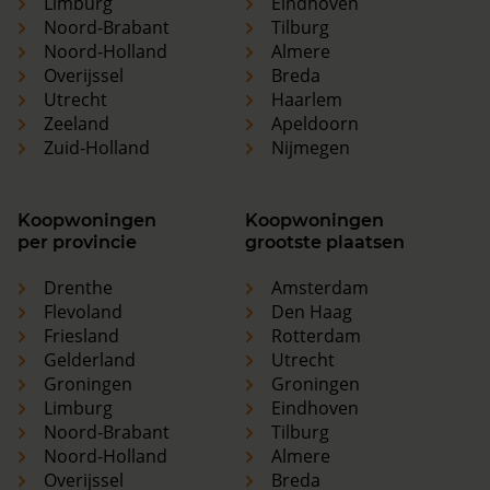
Limburg
Eindhoven
Noord-Brabant
Tilburg
Noord-Holland
Almere
Overijssel
Breda
Utrecht
Haarlem
Zeeland
Apeldoorn
Zuid-Holland
Nijmegen
Koopwoningen
Koopwoningen
per provincie
grootste plaatsen
Drenthe
Amsterdam
Flevoland
Den Haag
Friesland
Rotterdam
Gelderland
Utrecht
Groningen
Groningen
Limburg
Eindhoven
Noord-Brabant
Tilburg
Noord-Holland
Almere
Overijssel
Breda