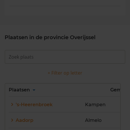
Plaatsen in de provincie Overijssel
+ Filter op letter
Alles
A
B
C
D
Plaatsen
Gemeen
E
F
G
H
I
J
's-Heerenbroek
Kampen
K
L
M
N
O
P
Q
R
S
T
U
V
Aadorp
Almelo