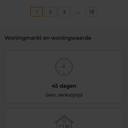
1
2
3
...
18
Woningmarkt en woningwaarde
45 dagen
Gem. verkooptijd