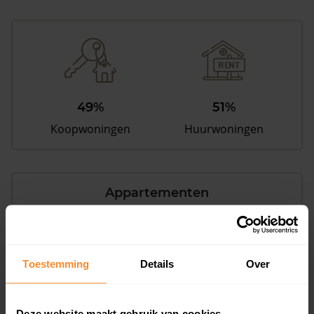
49%
51%
Koopwoningen
Huurwoningen
Appartementen
aandeel van totale woningen
Toestemming
Details
Over
24%
Deze website maakt gebruik van cookies