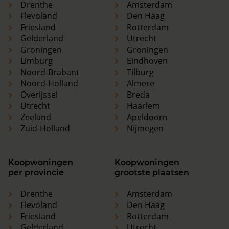
Drenthe
Amsterdam
Flevoland
Den Haag
Friesland
Rotterdam
Gelderland
Utrecht
Groningen
Groningen
Limburg
Eindhoven
Noord-Brabant
Tilburg
Noord-Holland
Almere
Overijssel
Breda
Utrecht
Haarlem
Zeeland
Apeldoorn
Zuid-Holland
Nijmegen
Koopwoningen
Koopwoningen
per provincie
grootste plaatsen
Drenthe
Amsterdam
Flevoland
Den Haag
Friesland
Rotterdam
Gelderland
Utrecht