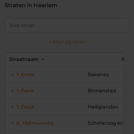
Straten in Haarlem
+ Filter op letter
Alles
A
B
C
D
Straatnaam
Wijk
E
F
G
H
I
J
't Krom
Bakenes
K
L
M
N
O
P
Q
R
S
T
U
V
't Pand
Binnenstad
W
X
Y
Z
't Zakje
Heiliglanden
A. Hofmanweg