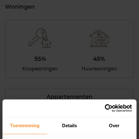
Woningen
55%
45%
Koopwoningen
Huurwoningen
Appartementen
aandeel van totale woningen
Toestemming
Details
Over
48%