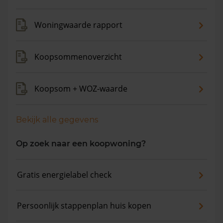
verkocht. De gemiddelde huizenprijs is €655.129. De
gemiddelde vraagprijs is €595.819. In de afgelopen 12
Woningwaarde rapport
maanden is de gemiddelde woningwaarde met 8,6%
gestegen.
Koopsommenoverzicht
Koopsom + WOZ-waarde
Bekijk alle gegevens
Op zoek naar een koopwoning?
Gratis energielabel check
Persoonlijk stappenplan huis kopen