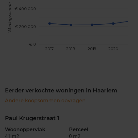
Woningwaarde
€ 400.000
€ 200.000
€ 0
2017
2018
2019
2020
202
Eerder verkochte woningen in Haarlem
Andere koopsommen opvragen
Paul Krugerstraat 1
Woonoppervlak
Perceel
41 m2
0 m2