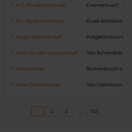
A.C. Krusemanstraat
Cremerbuurt
A.L. Dyserinckstraat
Oude Amsterdams
Aagje Dekenstraat
Potgieterbuurt
Aart van der Leeuwstraat
Van Schendelbuur
Abeelstraat
Bomenbuurt-oost
Abel Tasmankade
Van Galenbuurt
1
2
3
...
153