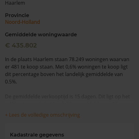
Haarlem
Vragen? Neem contact met ons op
Provincie
Noord-Holland
088 220 4200
Maandag t/m vrijdag - 08:00 -18:00
Gemiddelde woningwaarde
€ 435.802
In de plaats Haarlem staan 78.249 woningen waarvan
er 481 te koop staan. Met 0,6% woningen te koop ligt
dit percentage boven het landelijk gemiddelde van
0.5%.
De gemiddelde verkooptijd is 15 dagen. Dit ligt op het
zelfde niveau als het landelijk gemiddelde van 15
dagen.
+ Lees de volledige omschrijving
Wanneer we naar de laatste 12 maanden kijken
worden appartementen gemiddeld voor €448.404
Kadastrale gegevens