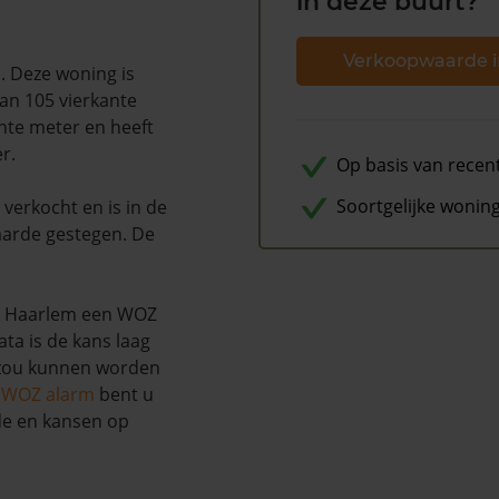
in deze buurt?
Verkoopwaarde i
m
. Deze woning is
an 105 vierkante
ante meter en heeft
r.
Op basis van recen
Soortgelijke wonin
verkocht en is in de
arde gestegen. De
te Haarlem een WOZ
ta is de kans laag
 zou kunnen worden
s WOZ alarm
bent u
de en kansen op