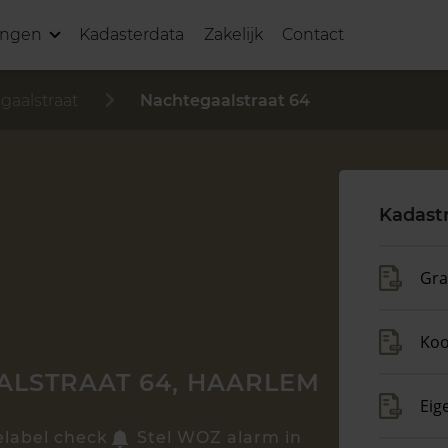
ingen
Kadasterdata
Zakelijk
Contact
gaalstraat
Nachtegaalstraat 64
Kadast
Gra
Koo
LSTRAAT 64, HAARLEM
Eig
elabel check
Stel WOZ alarm in