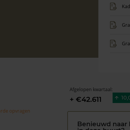
Kad
Gra
Gra
Afgelopen kwartaal:
10,
+ €42.611
arde opvragen
Benieuwd naar 