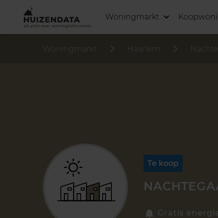
Woningmarkt
Koopwon
Woningmarkt
Haarlem
Nachte
Te koop
NACHTEGAA
Gratis energi