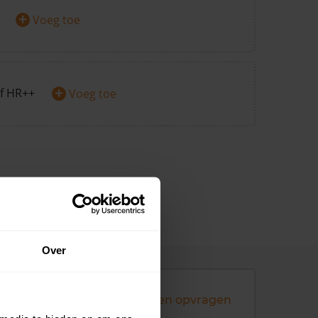
+
Voeg toe
+
f HR++
Voeg toe
Over
Andere koopsommen opvragen