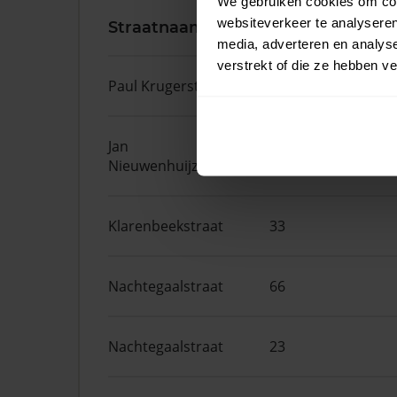
We gebruiken cookies om cont
websiteverkeer te analyseren
Straatnaam
Huisnr.
media, adverteren en analys
verstrekt of die ze hebben v
Paul Krugerstraat
1
Jan
25
Nieuwenhuijzenstraat
Klarenbeekstraat
33
Nachtegaalstraat
66
Nachtegaalstraat
23