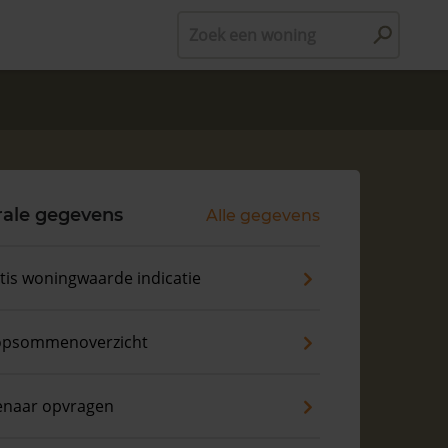
Zoek een woning
rale gegevens
Alle gegevens
tis woningwaarde indicatie
psommenoverzicht
enaar opvragen