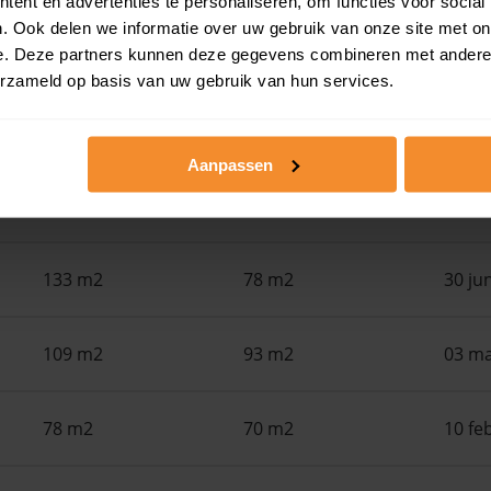
ent en advertenties te personaliseren, om functies voor social
. Ook delen we informatie over uw gebruik van onze site met on
Woonoppervlak
Perceel
Ver
e. Deze partners kunnen deze gegevens combineren met andere i
erzameld op basis van uw gebruik van hun services.
41 m2
0 m2
30 ju
Aanpassen
107 m2
102 m2
30 ju
133 m2
78 m2
30 ju
109 m2
93 m2
03 ma
78 m2
70 m2
10 fe