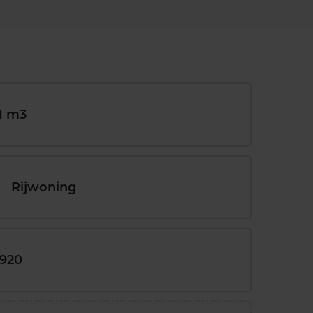
1 m3
Rijwoning
1920