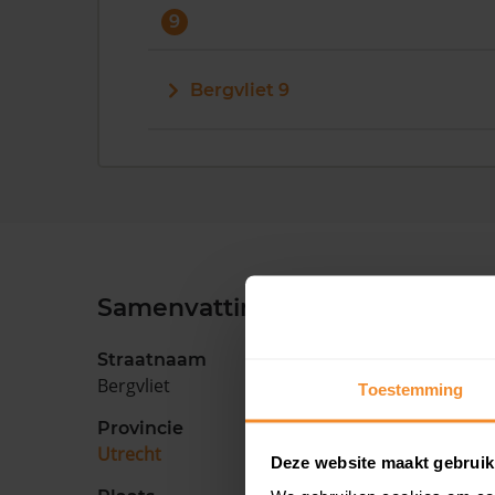
9
Bergvliet 9
Samenvatting
Straatnaam
Bergvliet
Toestemming
Provincie
Utrecht
Deze website maakt gebruik