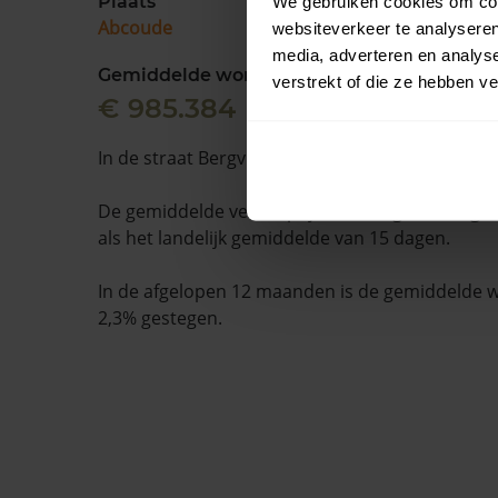
Plaats
We gebruiken cookies om cont
Abcoude
websiteverkeer te analyseren
media, adverteren en analys
Gemiddelde woningwaarde
verstrekt of die ze hebben v
€ 985.384
In de straat Bergvliet staan 12 woningen.
De gemiddelde verkooptijd is 15 dagen. Dit ligt 
als het landelijk gemiddelde van 15 dagen.
In de afgelopen 12 maanden is de gemiddelde
2,3% gestegen.