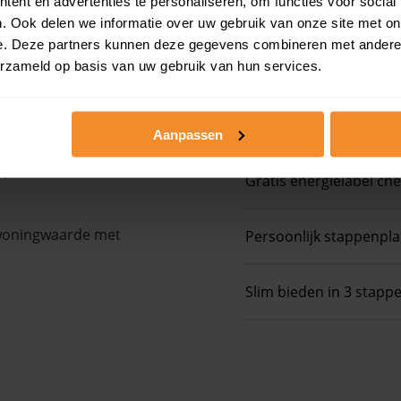
ent en advertenties te personaliseren, om functies voor social
. Ook delen we informatie over uw gebruik van onze site met on
Koopsom + WOZ-
e. Deze partners kunnen deze gegevens combineren met andere i
erzameld op basis van uw gebruik van hun services.
Op zoek naar een
Aanpassen
op het zelfde niveau
Gratis energielabel ch
 woningwaarde met
Persoonlijk stappenpl
Slim bieden in 3 stapp