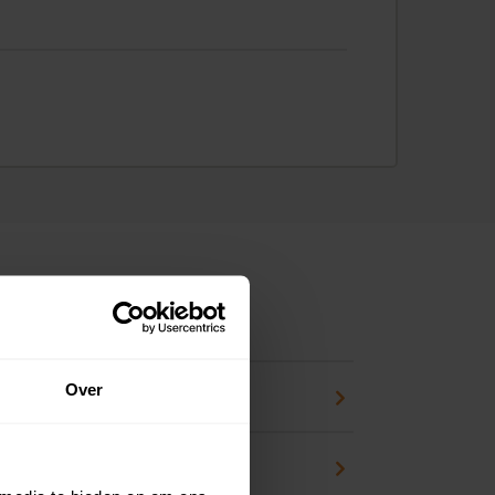
ns
Over
pport
zicht