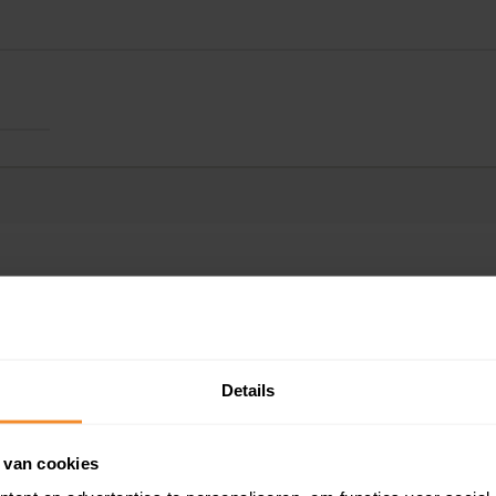
Kadastrale gegeve
Details
Woningwaarde ra
 van cookies
Koopsommenover