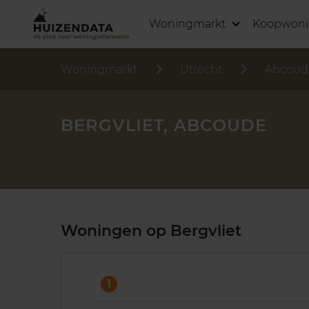
Woningmarkt
Koopwon
Woningmarkt
Utrecht
Abcoud
BERGVLIET, ABCOUDE
Woningen op Bergvliet
1