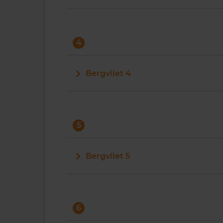
4
Bergvliet 4
5
Bergvliet 5
6