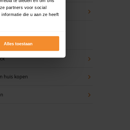
 media te bieden en om ons
ze partners voor social
waarde
nformatie die u aan ze heeft
 koopwoning?
Alles toestaan
eck
an huis kopen
en