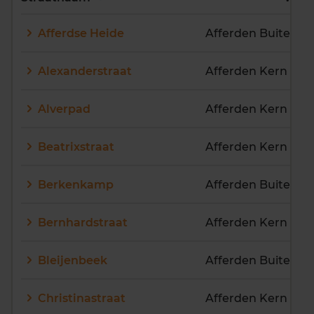
E
F
G
H
I
J
Afferdse Heide
K
L
M
N
O
P
Q
R
S
T
U
V
Alexanderstraat
Afferden Kern
W
X
Y
Z
Alverpad
Afferden Kern
Beatrixstraat
Afferden Kern
Berkenkamp
Afferden Buitenge
Bernhardstraat
Afferden Kern
Bleijenbeek
Afferden Buitenge
Christinastraat
Afferden Kern