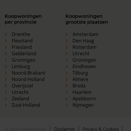
Koopwoningen
Koopwoningen
per provincie
grootste plaatsen
Drenthe
Amsterdam
Flevoland
Den Haag
Friesland
Rotterdam
Gelderland
Utrecht
Groningen
Groningen
Limburg
Eindhoven
Noord-Brabant
Tilburg
Noord-Holland
Almere
Overijssel
Breda
Utrecht
Haarlem
Zeeland
Apeldoorn
Zuid-Holland
Nijmegen
© 2026 Kadasterdata
Disclaimer
Privacy & Cookies