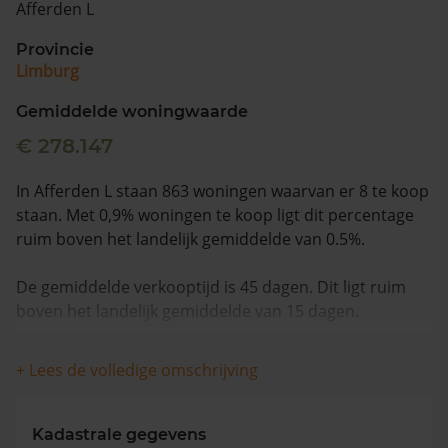
Afferden L
Vragen? Neem contact met ons op
Provincie
Limburg
088 220 4200
Maandag t/m vrijdag - 08:00 -18:00
Gemiddelde woningwaarde
€ 278.147
In Afferden L staan 863 woningen waarvan er 8 te koop
staan. Met 0,9% woningen te koop ligt dit percentage
ruim boven het landelijk gemiddelde van 0.5%.
De gemiddelde verkooptijd is 45 dagen. Dit ligt ruim
boven het landelijk gemiddelde van 15 dagen.
De gemiddelde huizenprijs is €511.625. De gemiddelde
+ Lees de volledige omschrijving
vraagprijs is €511.625. In de afgelopen 12 maanden is
de gemiddelde woningwaarde met 11,0% gestegen.
Kadastrale gegevens