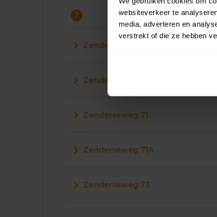
We gebruiken cookies om cont
websiteverkeer te analyseren
7
media, adverteren en analys
verstrekt of die ze hebben v
Zenderseweg 7
Zenderseweg 70
Zenderseweg 71
Zenderseweg 71A
Zenderseweg 73