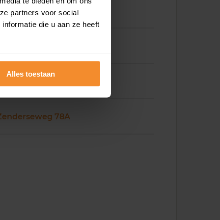
 media te bieden en om ons
ze partners voor social
nformatie die u aan ze heeft
Zenderseweg 77A
Alles toestaan
Zenderseweg 78
Zenderseweg 78A