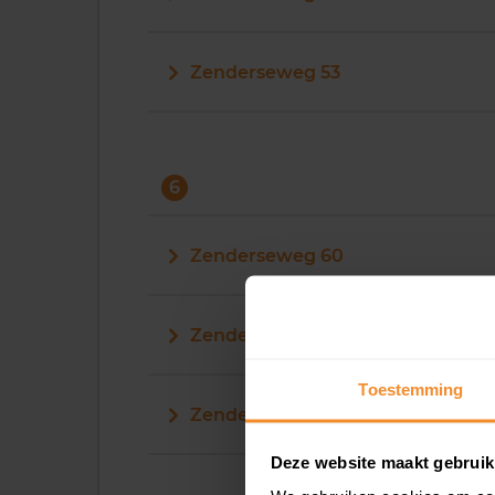
Zenderseweg 53
6
Zenderseweg 60
Zenderseweg 62
Toestemming
Zenderseweg 64
Deze website maakt gebruik