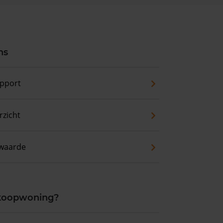
ns
pport
zicht
waarde
 koopwoning?