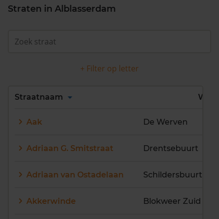
Straten in Alblasserdam
+ Filter op letter
Alles
A
B
C
D
Straatnaam
Wijk
E
F
G
H
I
J
Aak
De Werven
K
L
M
N
O
P
Q
R
S
T
U
V
Adriaan G. Smitstraat
Drentsebuurt
W
X
Y
Z
Adriaan van Ostadelaan
Schildersbuurt
Akkerwinde
Blokweer Zuid