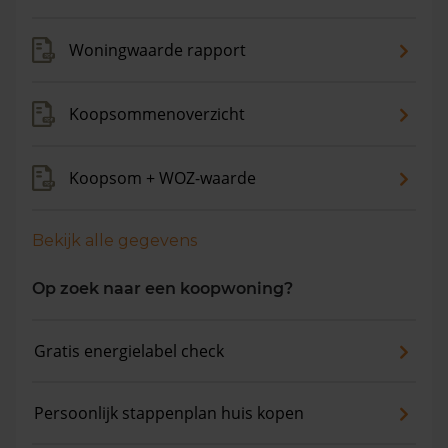
verkocht. De gemiddelde huizenprijs is €481.016. De
gemiddelde vraagprijs is €485.276. In de afgelopen 12
Woningwaarde rapport
maanden is de gemiddelde woningwaarde met 4,8%
gestegen.
Koopsommenoverzicht
Koopsom + WOZ-waarde
Bekijk alle gegevens
Op zoek naar een koopwoning?
Gratis energielabel check
Persoonlijk stappenplan huis kopen