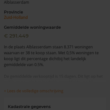
Alblasserdam
Vragen? Neem contact met ons op
Provincie
Zuid-Holland
088 220 4200
Maandag t/m vrijdag - 08:00 -18:00
Gemiddelde woningwaarde
€ 291.449
In de plaats Alblasserdam staan 8.371 woningen
waarvan er 38 te koop staan. Met 0,5% woningen te
koop ligt dit percentage dichtbij het landelijk
gemiddelde van 0.5%.
De gemiddelde verkooptijd is 15 dagen. Dit ligt op het
zelfde niveau als het landelijk gemiddelde van 15
dagen.
+ Lees de volledige omschrijving
Wanneer we naar de laatste 12 maanden kijken
worden appartementen gemiddeld voor €504.143
Kadastrale gegevens