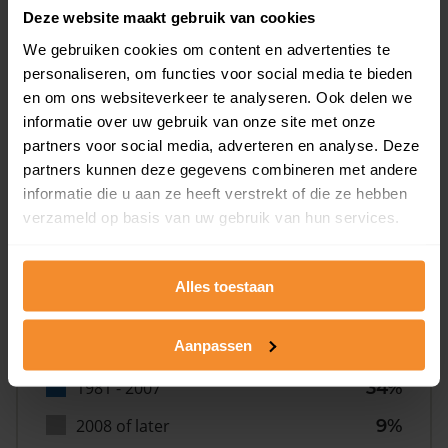
Deze website maakt gebruik van cookies
We gebruiken cookies om content en advertenties te
personaliseren, om functies voor social media te bieden
en om ons websiteverkeer te analyseren. Ook delen we
informatie over uw gebruik van onze site met onze
Bouwjaar
partners voor social media, adverteren en analyse. Deze
partners kunnen deze gegevens combineren met andere
informatie die u aan ze heeft verstrekt of die ze hebben
verzameld op basis van uw gebruik van hun services.
Alles toestaan
T/m 1945
9%
Aanpassen
1946 - 1980
48%
1981 - 2007
34%
2008 of later
9%