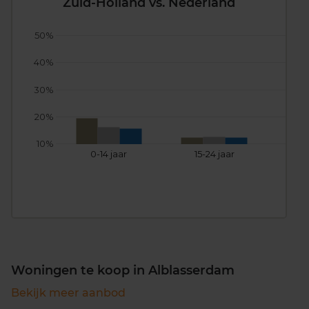
Zuid-Holland vs. Nederland
50%
40%
30%
20%
10%
0-14 jaar
15-24 jaar
25
Woningen te koop in Alblasserdam
Bekijk meer aanbod