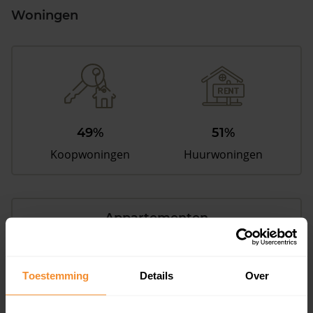
Woningen
49%
51%
Koopwoningen
Huurwoningen
Appartementen
aandeel van totale woningen
Toestemming
Details
Over
31%