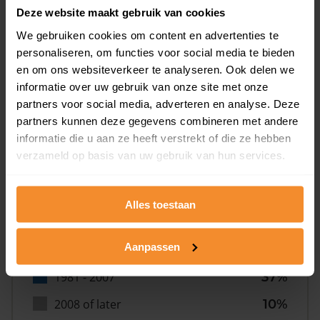
Deze website maakt gebruik van cookies
We gebruiken cookies om content en advertenties te
personaliseren, om functies voor social media te bieden
en om ons websiteverkeer te analyseren. Ook delen we
informatie over uw gebruik van onze site met onze
Bouwjaar
partners voor social media, adverteren en analyse. Deze
partners kunnen deze gegevens combineren met andere
informatie die u aan ze heeft verstrekt of die ze hebben
verzameld op basis van uw gebruik van hun services.
Alles toestaan
T/m 1945
18%
Aanpassen
1946 - 1980
35%
1981 - 2007
37%
2008 of later
10%