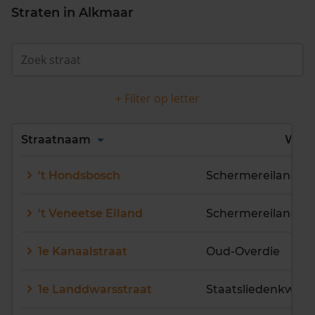
Straten in Alkmaar
+ Filter op letter
Alles
A
B
C
D
Straatnaam
Wijk
E
F
G
H
I
J
't Hondsbosch
Schermereiland e
K
L
M
N
O
P
Q
R
S
T
U
V
't Veneetse Eiland
Schermereiland e
W
X
Y
Z
1e Kanaalstraat
Oud-Overdie
1e Landdwarsstraat