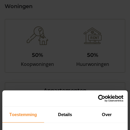
Woningen
50%
50%
Koopwoningen
Huurwoningen
Appartementen
aandeel van totale woningen
Toestemming
Details
Over
39%