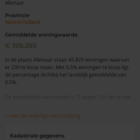
Alkmaar
Vragen? Neem contact met ons op
Provincie
Noord-Holland
088 220 4200
Maandag t/m vrijdag - 08:00 -18:00
Gemiddelde woningwaarde
€ 305.265
In de plaats Alkmaar staan 45.829 woningen waarvan
er 230 te koop staan. Met 0,5% woningen te koop ligt
dit percentage dichtbij het landelijk gemiddelde van
0.5%.
De gemiddelde verkooptijd is 15 dagen. Dit ligt op het
zelfde niveau als het landelijk gemiddelde van 15
dagen.
+ Lees de volledige omschrijving
Wanneer we naar de laatste 12 maanden kijken
worden appartementen gemiddeld voor €399.229
Kadastrale gegevens