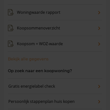
verkocht. De gemiddelde huizenprijs is €484.941. De
gemiddelde vraagprijs is €458.109. In de afgelopen 12
Woningwaarde rapport
maanden is de gemiddelde woningwaarde met 4,6%
gestegen.
Koopsommenoverzicht
Koopsom + WOZ-waarde
Bekijk alle gegevens
Op zoek naar een koopwoning?
Gratis energielabel check
Persoonlijk stappenplan huis kopen