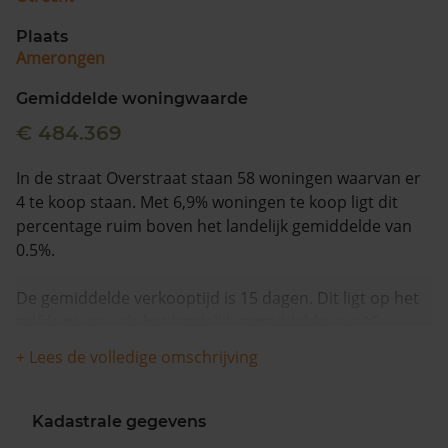
Plaats
Amerongen
Gemiddelde woningwaarde
€ 484.369
In de straat Overstraat staan 58 woningen waarvan er
4 te koop staan. Met 6,9% woningen te koop ligt dit
percentage ruim boven het landelijk gemiddelde van
0.5%.
De gemiddelde verkooptijd is 15 dagen. Dit ligt op het
zelfde niveau als het landelijk gemiddelde van 15
dagen.
+ Lees de volledige omschrijving
De gemiddelde huizenprijs is €299.875. De gemiddelde
vraagprijs is €299.875. In de afgelopen 12 maanden is
Kadastrale gegevens
de gemiddelde woningwaarde met 12,3% gestegen.