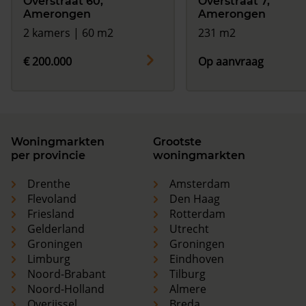
Overstraat 60,
Overstraat 7,
Amerongen
Amerongen
2 kamers | 60 m2
231 m2
€ 200.000
Op aanvraag
Woningmarkten
Grootste
per provincie
woningmarkten
Drenthe
Amsterdam
Flevoland
Den Haag
Friesland
Rotterdam
Gelderland
Utrecht
Groningen
Groningen
Limburg
Eindhoven
Noord-Brabant
Tilburg
Noord-Holland
Almere
Overijssel
Breda