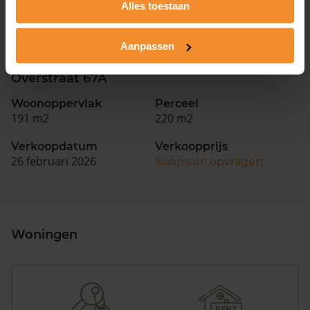
Alles toestaan
Verkoopdatum
Verkoopprijs
26 februari 2026
Koopsom opvragen
Aanpassen
Overstraat 67A
Woonoppervlak
Perceel
191 m2
220 m2
Verkoopdatum
Verkoopprijs
26 februari 2026
Koopsom opvragen
Woningen