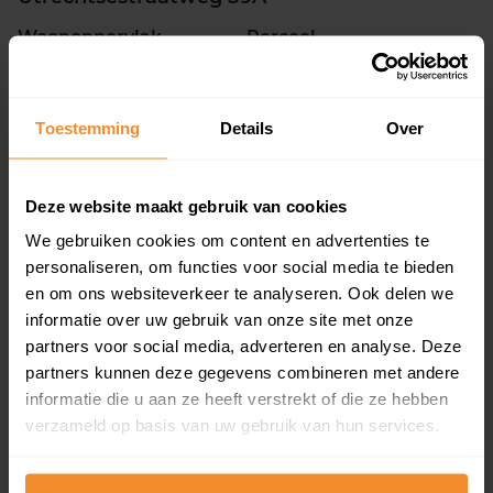
Woonoppervlak
Perceel
147 m2
215 m2
Verkoopdatum
Verkoopprijs
29 juni 2026
Toestemming
Details
Over
Koopsom opvragen
De Klamp 12
Deze website maakt gebruik van cookies
We gebruiken cookies om content en advertenties te
Woonoppervlak
Perceel
118 m2
147 m2
personaliseren, om functies voor social media te bieden
en om ons websiteverkeer te analyseren. Ook delen we
Verkoopdatum
Verkoopprijs
informatie over uw gebruik van onze site met onze
29 juni 2026
Koopsom opvragen
partners voor social media, adverteren en analyse. Deze
partners kunnen deze gegevens combineren met andere
informatie die u aan ze heeft verstrekt of die ze hebben
Overstraat 67A
verzameld op basis van uw gebruik van hun services.
Woonoppervlak
Perceel
144 m2
220 m2