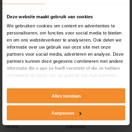
Woonoppervlak
Perceel
110 m2
108 m2
Deze website maakt gebruik van cookies
We gebruiken cookies om content en advertenties te
Verkoopdatum
Verkoopprijs
personaliseren, om functies voor social media te bieden
30 juni 2026
Koopsom opvragen
en om ons websiteverkeer te analyseren. Ook delen we
informatie over uw gebruik van onze site met onze
Bijlmerdreef 1449
partners voor social media, adverteren en analyse. Deze
partners kunnen deze gegevens combineren met andere
Woonoppervlak
Perceel
informatie die u aan ze heeft verstrekt of die ze hebben
121 m2
216 m2
verzameld op basis van uw gebruik van hun services.
Verkoopdatum
Verkoopprijs
30 juni 2026
Koopsom opvragen
Alles toestaan
Welnastraat 181
Aanpassen
Woonoppervlak
Perceel
28 m2
3.820 m2