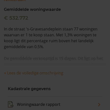
Gemiddelde woningwaarde
€ 532.772
In de straat 's-Gravesandeplein staan 77 woningen
waarvan er 1 te koop staan. Met 1,3% woningen te
koop ligt dit percentage ruim boven het landelijk
gemiddelde van 0.5%.
De gemiddelde verkooptijd is 15 dagen. Dit ligt op het
zelfde niveau als het landelijk gemiddelde van 15
dagen.
+ Lees de volledige omschrijving
Wanneer we naar de laatste 12 maanden kijken
worden appartementen gemiddeld voor €475.000
Kadastrale gegevens
verkocht. De gemiddelde vraagprijs is €475.000. In de
afgelopen 12 maanden is de gemiddelde
Woningwaarde rapport
woningwaarde met 11,3% gestegen.