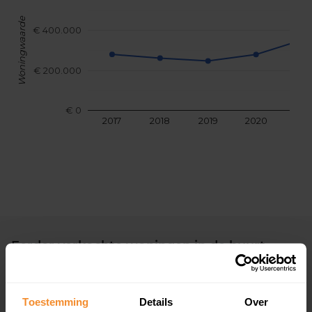
Woningwaarde
€ 400.000
€ 200.000
€ 0
2017
2018
2019
2020
202
Eerder verkochte woningen in de buurt
Andere koopsommen opvragen
Toestemming
Details
Over
Bijlmerdreef 1457