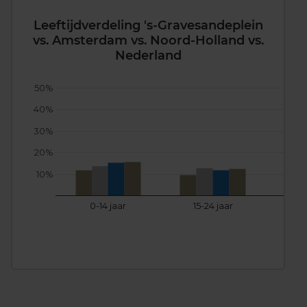
Leeftijdverdeling 's-Gravesandeplein
vs. Amsterdam vs. Noord-Holland vs.
Nederland
50%
40%
30%
20%
10%
0-14 jaar
15-24 jaar
25