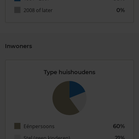
2008 of later
0%
Inwoners
Type huishoudens
Eénpersoons
60%
Stel (geen kinderen)
21%