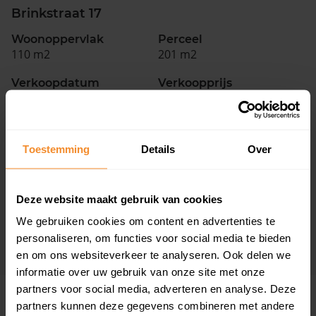
Brinkstraat 17
Woonoppervlak
Perceel
110 m2
201 m2
Verkoopdatum
Verkoopprijs
02 september 2025
Koopsom opvragen
Brinkstraat 15
Toestemming
Details
Over
Woonoppervlak
Perceel
123 m2
295 m2
Deze website maakt gebruik van cookies
Verkoopdatum
Verkoopprijs
We gebruiken cookies om content en advertenties te
02 september 2025
Koopsom opvragen
personaliseren, om functies voor social media te bieden
en om ons websiteverkeer te analyseren. Ook delen we
informatie over uw gebruik van onze site met onze
partners voor social media, adverteren en analyse. Deze
Woningen
partners kunnen deze gegevens combineren met andere