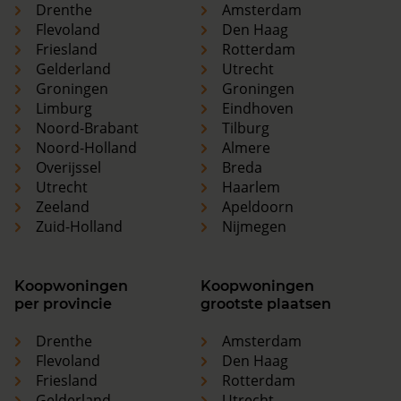
Drenthe
Amsterdam
Flevoland
Den Haag
Friesland
Rotterdam
Gelderland
Utrecht
Groningen
Groningen
Limburg
Eindhoven
Noord-Brabant
Tilburg
Noord-Holland
Almere
Overijssel
Breda
Utrecht
Haarlem
Zeeland
Apeldoorn
Zuid-Holland
Nijmegen
Koopwoningen
Koopwoningen
per provincie
grootste plaatsen
Drenthe
Amsterdam
Flevoland
Den Haag
Friesland
Rotterdam
Gelderland
Utrecht