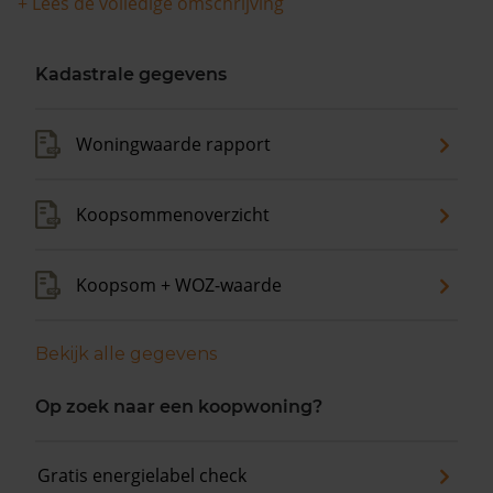
+ Lees de volledige omschrijving
De gemiddelde huizenprijs is €574.500. De gemiddelde
vraagprijs is €574.500. In de afgelopen 12 maanden is
de gemiddelde woningwaarde met 12,3% gestegen.
Kadastrale gegevens
Woningwaarde rapport
Koopsommenoverzicht
Koopsom + WOZ-waarde
Bekijk alle gegevens
Op zoek naar een koopwoning?
Gratis energielabel check