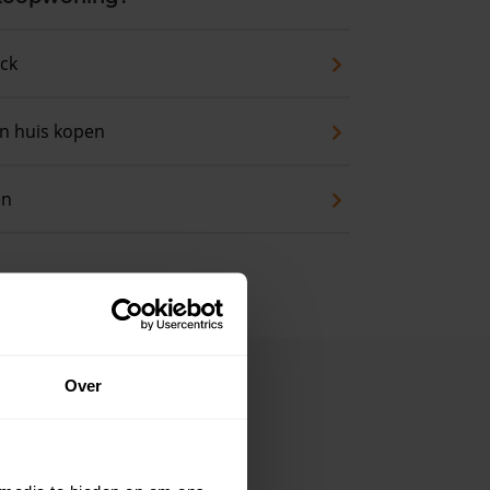
eck
an huis kopen
en
Over