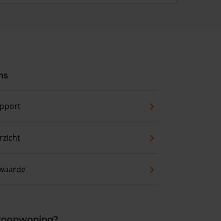
ns
pport
zicht
waarde
 koopwoning?