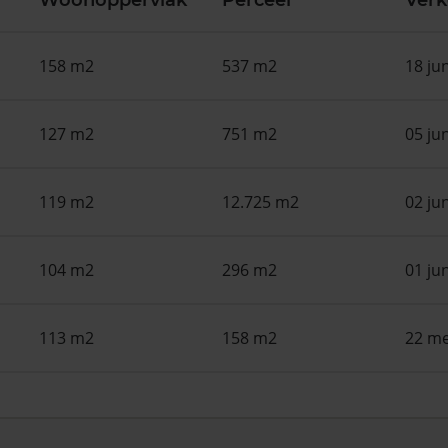
Woonoppervlak
Perceel
Ver
158 m2
537 m2
18 ju
127 m2
751 m2
05 ju
119 m2
12.725 m2
02 ju
104 m2
296 m2
01 ju
113 m2
158 m2
22 me