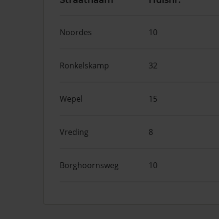
Straatnaam
Huisnr.
Noordes
10
Ronkelskamp
32
Wepel
15
Vreding
8
Borghoornsweg
10