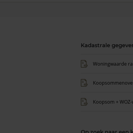
Kadastrale gegeve
Woningwaarde ra
Koopsommenover
Koopsom + WOZ-
Op zoek naar een