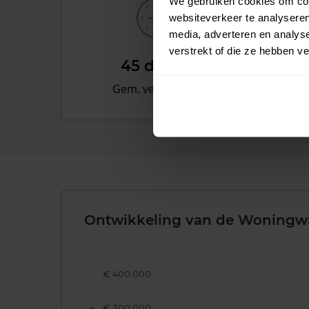
We gebruiken cookies om cont
websiteverkeer te analyseren
media, adverteren en analys
verstrekt of die ze hebben v
45 dagen
Gem. verkooptijd
Ontwikkeling van de Woningw
€ 400.000
€ 300.000