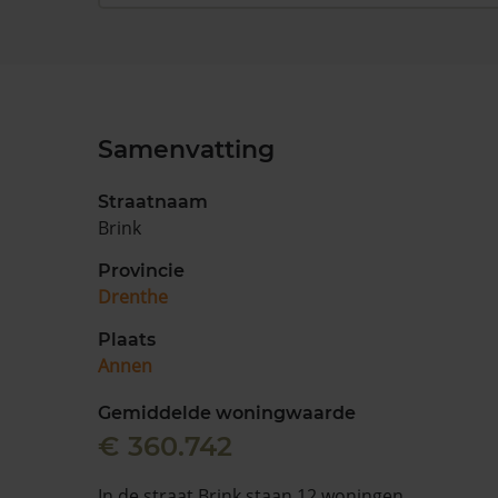
Samenvatting
Straatnaam
Brink
Provincie
Drenthe
Plaats
Annen
Gemiddelde woningwaarde
€ 360.742
In de straat Brink staan 12 woningen.