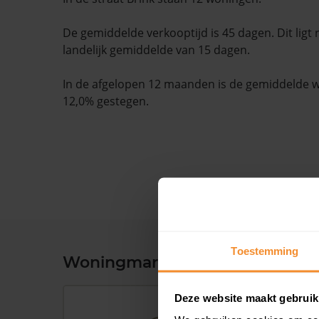
De gemiddelde verkooptijd is 45 dagen. Dit ligt
landelijk gemiddelde van 15 dagen.
In de afgelopen 12 maanden is de gemiddelde
12,0% gestegen.
Toestemming
Woningmarkt en woningwaard
Deze website maakt gebruik