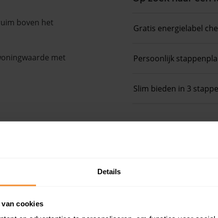
 ruim boven het
Gratis energielabel ch
 woningwaarde met
Persoonlijk stappenpl
Slim bieden in 3 stapp
Details
e
 van cookies