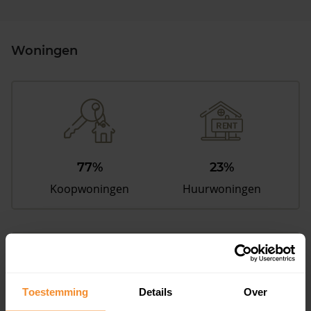
Woningen
77%
23%
Koopwoningen
Huurwoningen
Appartementen
aandeel van totale woningen
Toestemming
Details
Over