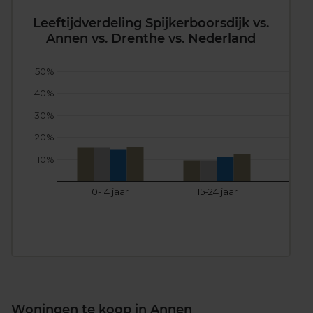
Leeftijdverdeling Spijkerboorsdijk vs.
Annen vs. Drenthe vs. Nederland
50%
40%
30%
20%
10%
0-14 jaar
15-24 jaar
25
Woningen te koop in Annen