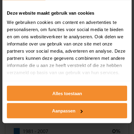
32%
Deze website maakt gebruik van cookies
We gebruiken cookies om content en advertenties te
personaliseren, om functies voor social media te bieden
en om ons websiteverkeer te analyseren. Ook delen we
informatie over uw gebruik van onze site met onze
partners voor social media, adverteren en analyse. Deze
Bouwjaar
partners kunnen deze gegevens combineren met andere
informatie die u aan ze heeft verstrekt of die ze hebben
verzameld op basis van uw gebruik van hun services.
Alles toestaan
T/m 1945
41%
Aanpassen
1946 - 1980
59%
1981 - 2007
0%