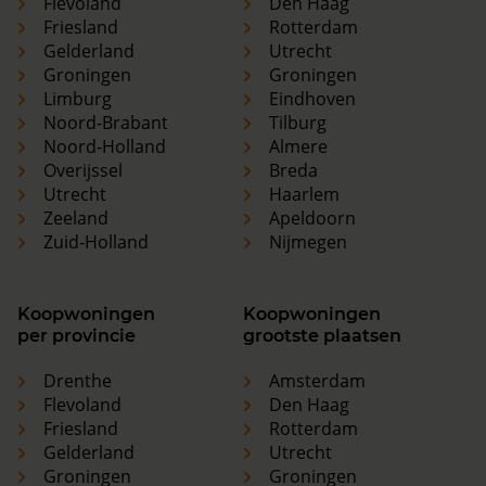
Flevoland
Den Haag
Friesland
Rotterdam
Gelderland
Utrecht
Groningen
Groningen
Limburg
Eindhoven
Noord-Brabant
Tilburg
Noord-Holland
Almere
Overijssel
Breda
Utrecht
Haarlem
Zeeland
Apeldoorn
Zuid-Holland
Nijmegen
Koopwoningen
Koopwoningen
per provincie
grootste plaatsen
Drenthe
Amsterdam
Flevoland
Den Haag
Friesland
Rotterdam
Gelderland
Utrecht
Groningen
Groningen