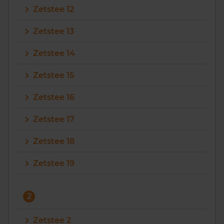
Zetstee 12
Vragen? Neem contact met ons op
Zetstee 13
088 220 4200
Zetstee 14
Maandag t/m vrijdag - 08:00 -18:00
Zetstee 15
Zetstee 16
Zetstee 17
Zetstee 18
Zetstee 19
2
Zetstee 2