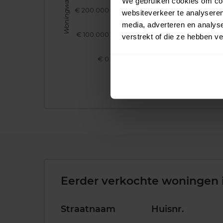
Woningwaarde
We gebruiken cookies om cont
€ 200.000
websiteverkeer te analyseren
media, adverteren en analys
€ 100.000
verstrekt of die ze hebben v
€ 0
2017
2018
2019
Eerder verkochte woningen 
Straatnaam
Huisnr.