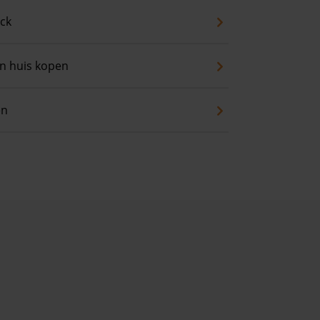
eck
an huis kopen
en