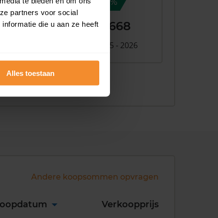
 media te bieden en om ons
9,6%
ze partners voor social
+ €37.668
nformatie die u aan ze heeft
Verschil 2025 - 2026
026
Alles toestaan
Andere koopsommen opvragen
koopdatum
Verkoopprijs