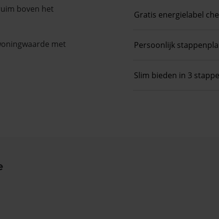
 ruim boven het
Gratis energielabel ch
 woningwaarde met
Persoonlijk stappenpl
Slim bieden in 3 stapp
e