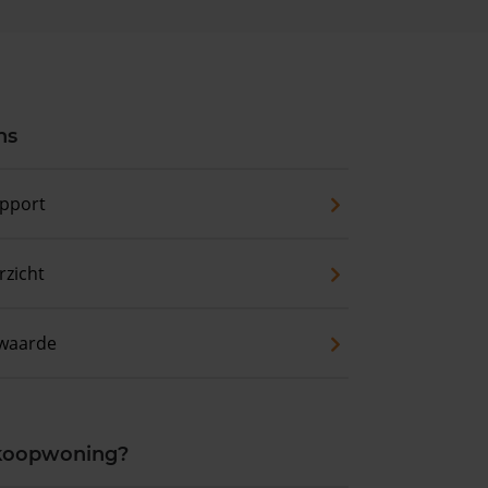
ns
pport
zicht
waarde
 koopwoning?