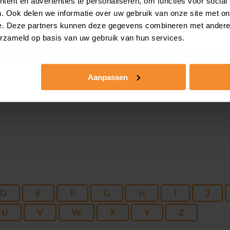
ent en advertenties te personaliseren, om functies voor social
. Ook delen we informatie over uw gebruik van onze site met on
77 m2
100 m2
22 ju
e. Deze partners kunnen deze gegevens combineren met andere i
erzameld op basis van uw gebruik van hun services.
113 m2
360 m2
02 ju
Aanpassen
D
E
F
G
H
I
J
U
V
W
X
Y
Z