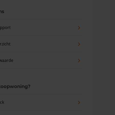
ns
pport
zicht
waarde
 koopwoning?
eck