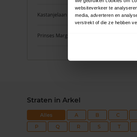
We gebruiken cookies om cont
websiteverkeer te analyseren
Kastanjelaan
31
media, adverteren en analys
verstrekt of die ze hebben v
Prinses Margrietstraat
10
Straten in Arkel
Alles
A
B
C
P
Q
R
S
T