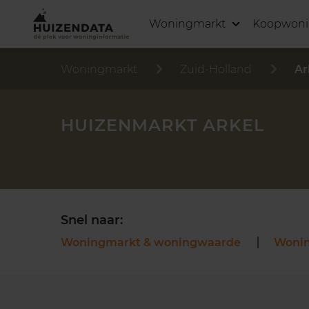
Woningmarkt
Koopwon
Woningmarkt
Zuid-Holland
Ar
HUIZENMARKT ARKEL
Snel naar:
Woningmarkt & woningwaarde
Woni