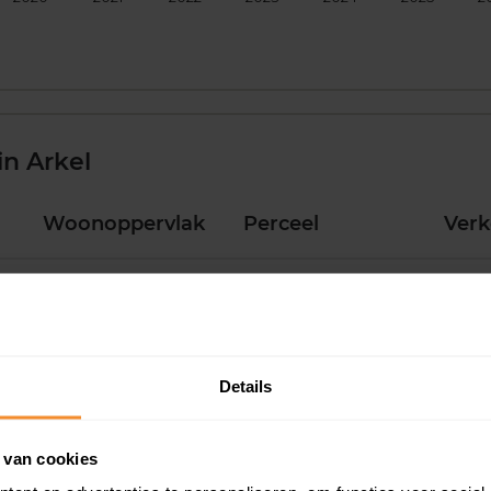
n Arkel
Woonoppervlak
Perceel
Ver
174 m2
290 m2
30 ju
92 m2
380 m2
30 ju
Details
 van cookies
120 m2
130 m2
26 ju