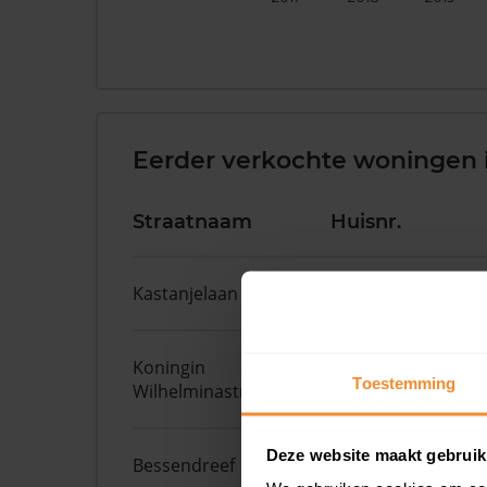
Eerder verkochte woningen i
Straatnaam
Huisnr.
Kastanjelaan
45
Koningin
79
Toestemming
Wilhelminastraat
Deze website maakt gebruik
Bessendreef
14