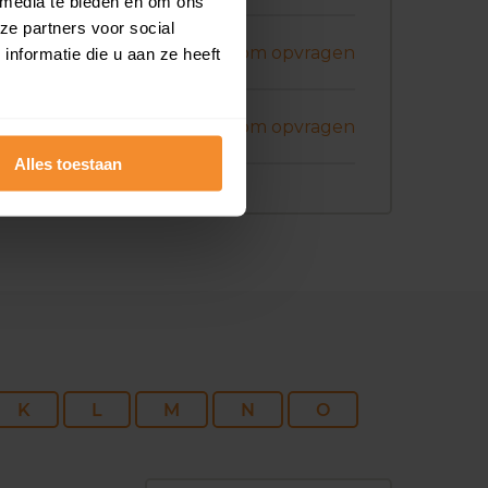
 media te bieden en om ons
ze partners voor social
ni 2026
Koopsom opvragen
nformatie die u aan ze heeft
ni 2026
Koopsom opvragen
Alles toestaan
K
L
M
N
O