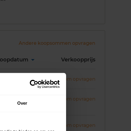
Andere koopsommen opvragen
koopdatum
Verkoopprijs
ni 2026
Koopsom opvragen
ni 2026
Koopsom opvragen
Over
ni 2026
Koopsom opvragen