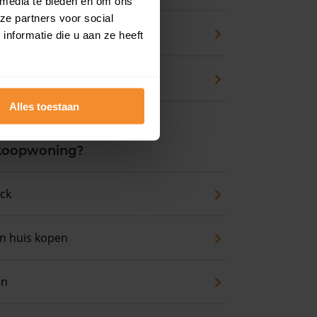
 media te bieden en om ons
ze partners voor social
zicht
nformatie die u aan ze heeft
waarde
Alles toestaan
 koopwoning?
eck
an huis kopen
en