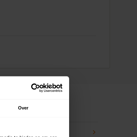
Over
ns
pport