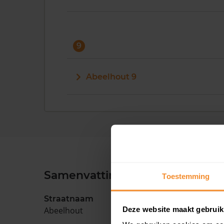
9
Abeelhout 9
Samenvatting
Toestemming
Straatnaam
Deze website maakt gebruik
Abeelhout