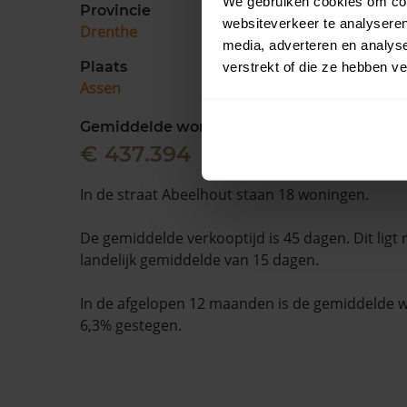
We gebruiken cookies om cont
Provincie
websiteverkeer te analyseren
Drenthe
media, adverteren en analys
Plaats
verstrekt of die ze hebben v
Assen
Gemiddelde woningwaarde
€ 437.394
In de straat Abeelhout staan 18 woningen.
De gemiddelde verkooptijd is 45 dagen. Dit ligt
landelijk gemiddelde van 15 dagen.
In de afgelopen 12 maanden is de gemiddelde
6,3% gestegen.