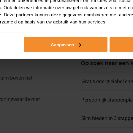
ent en advertenties te personaliseren, om functies voor social
. Ook delen we informatie over uw gebruik van onze site met on
Koopsommenover
e. Deze partners kunnen deze gegevens combineren met andere i
erzameld op basis van uw gebruik van hun services.
Koopsom + WOZ-
Aanpassen
Op zoek naar een
 ruim boven het
Gratis energielabel ch
 woningwaarde met
Persoonlijk stappenpl
Slim bieden in 3 stapp